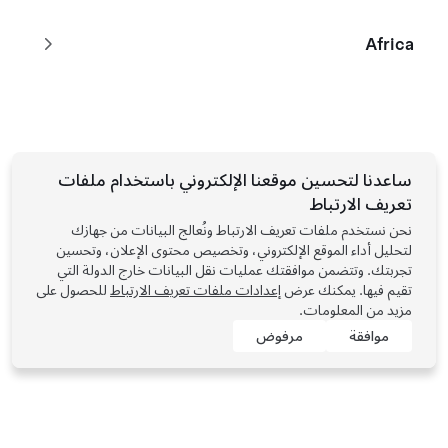
اطرح سؤالاً على الويب
فيما يتعلق بموضوعات الدعم والموارد العامة، يمكنك إرسال سؤال من خلال
Africa
نموذج الويب الخاص بنا.
تسجيل الدخول
ساعدنا لتحسين موقعنا الإلكتروني باستخدام ملفات
تعريف الارتباط
نحن نستخدم ملفات تعريف الارتباط ونُعالج البيانات من جهازك
لتحليل أداء الموقع الإلكتروني، وتخصيص محتوى الإعلان، وتحسين
تجربتك. وتتضمن موافقتك عمليات نقل البيانات خارج الدولة التي
تقيم فيها. يمكنك عرض
إعدادات ملفات تعريف الارتباط
للحصول على
مزيد من المعلومات.
موافقة
مرفوض
Tesla © 2026
الخصوصية والبنود القانونية