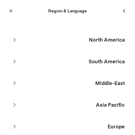
القائمة
Tesla
Region & Language
Skip to main content
مخزون جديد
North America
عوامل التصفية
South America
انخفض بنسبة QAR 18,490
Middle-East
Asia Pacific
Europe