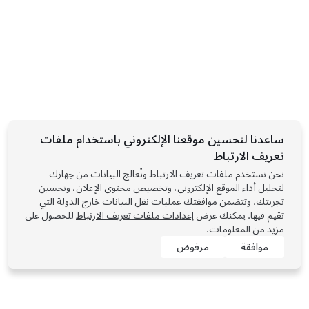
نظام الدفع بجميع العجلات Performance
ساعدنا لتحسين موقعنا الإلكتروني باستخدام ملفات
QAR 210,500
مركبة جديدة
تعريف الارتباط
514 كم النطاق (WLTP)
نحن نستخدم ملفات تعريف الارتباط ونُعالج البيانات من جهازك
لتحليل أداء الموقع الإلكتروني، وتخصيص محتوى الإعلان، وتحسين
5
21"
الطلاء
إطارات
داخلية السيارة
المقاعد
تجربتك. وتتضمن موافقتك عمليات نقل البيانات خارج الدولة التي
تقيم فيها. يمكنك عرض
إعدادات ملفات تعريف الارتباط
للحصول على
مزيد من المعلومات.
موافقة
مرفوض
Tesla © 2026