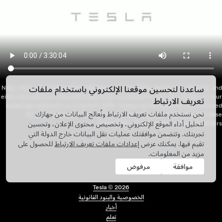
ساعدنا لتحسين موقعنا الإلكتروني باستخدام ملفات
Note: If you plan to attend the meeting in person, please bring your photo ID, and
either the notice or card addressed to you on behalf of us or your broker, or your
تعريف الارتباط
brokerage statement as of April 8, 2016. Please see the materials you received
نحن نستخدم ملفات تعريف الارتباط ونُعالج البيانات من جهازك
for details. We will not be able to admit anyone who does not have these
documents, including guests of shareholders.
لتحليل أداء الموقع الإلكتروني، وتخصيص محتوى الإعلان، وتحسين
تجربتك. وتتضمن موافقتك عمليات نقل البيانات خارج الدولة التي
تقيم فيها. يمكنك عرض
إعدادات ملفات تعريف الارتباط
للحصول على
مزيد من المعلومات.
موافقة
مرفوض
Tesla ©
2026
الخصوصية والبنود القانونية
قائمة التذييل
أخبار
تعلم