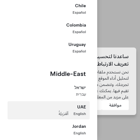
Chile
Español
Colombia
Español
Uruguay
Español
ساعدنا لتحسين موقعنا الإلكتروني باستخدام ملفات
تعريف الارتباط
نحن نستخدم ملفات تعريف الارتباط ونُعالج البيانات من جهازك
Middle-East
لتحليل أداء الموقع الإلكتروني، وتخصيص محتوى الإعلان، وتحسين
Tesla © 2026
تجربتك. وتتضمن موافقتك عمليات نقل البيانات خارج الدولة التي
ישראל
تقيم فيها. يمكنك عرض
إعدادات ملفات تعريف الارتباط
للحصول
الخصوصية والبنود القانونية
עִברִית
على مزيد من المعلومات.
Tesla Connect
موافقة
مرفوض
UAE
English
اَلْعَرَبِيَّةُ
Jordan
English