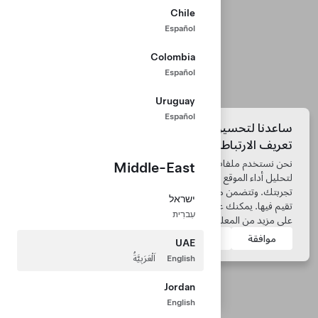
Chile
Español
Colombia
Español
Uruguay
Español
ساعدنا لتحسين موقعنا الإلكتروني باستخدام ملفات
تعريف الارتباط
نحن نستخدم ملفات تعريف الارتباط ونُعالج البيانات من جهازك
Middle-East
لتحليل أداء الموقع الإلكتروني، وتخصيص محتوى الإعلان، وتحسين
Tesla © 2026
تجربتك. وتتضمن موافقتك عمليات نقل البيانات خارج الدولة التي
ישראל
تقيم فيها. يمكنك عرض
إعدادات ملفات تعريف الارتباط
للحصول
الخصوصية والبنود القانونية
עִברִית
على مزيد من المعلومات.
Tesla Connect
موافقة
مرفوض
UAE
English
اَلْعَرَبِيَّةُ
Jordan
English