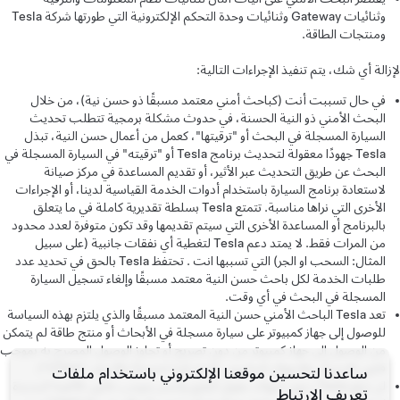
وثنائيات Gateway وثنائيات وحدة التحكم الإلكترونية التي طورتها شركة Tesla
ومنتجات الطاقة.
لإزالة أي شك، يتم تنفيذ الإجراءات التالية:
في حال تسببت أنت (كباحث أمني معتمد مسبقًا ذو حسن نية)، من خلال
البحث الأمني ذو النية الحسنة، في حدوث مشكلة برمجية تتطلب تحديث
السيارة المسجلة في البحث أو "ترقيتها"، كعمل من أعمال حسن النية، تبذل
Tesla جهودًا معقولة لتحديث برنامج Tesla أو "ترقيته" في السيارة المسجلة في
البحث عن طريق التحديث عبر الأثير، أو تقديم المساعدة في مركز صيانة
لاستعادة برنامج السيارة باستخدام أدوات الخدمة القياسية لدينا، أو الإجراءات
الأخرى التي نراها مناسبة. تتمتع Tesla بسلطة تقديرية كاملة في ما يتعلق
بالبرنامج أو المساعدة الأخرى التي سيتم تقديمها وقد تكون متوفرة لعدد محدود
من المرات فقط. لا يمتد دعم Tesla لتغطية أي نفقات جانبية (على سبيل
المثال: السحب او الجر) التي تسببها انت . تحتفظ Tesla بالحق في تحديد عدد
طلبات الخدمة لكل باحث حسن النية معتمد مسبقًا وإلغاء تسجيل السيارة
المسجلة في البحث في أي وقت.
تعد Tesla الباحث الأمني حسن النية المعتمد مسبقًا والذي يلتزم بهذه السياسة
للوصول إلى جهاز كمبيوتر على سيارة مسجلة في الأبحاث أو منتج طاقة لم يتمكن
من الوصول إلى جهاز كمبيوتر من دون تصريح أو تجاوز الوصول المصرح به بموجب
قانون الاحتيال والانتهاك الحاسوبي (يُشار إليه اختصارًا بالأحرف "CFAA").
ساعدنا لتحسين موقعنا الإلكتروني باستخدام ملفات
لن ترفع Tesla دعوى انتهاك حقوق الطبع والنشر بموجب قانون الألفية الجديدة
تعريف الارتباط