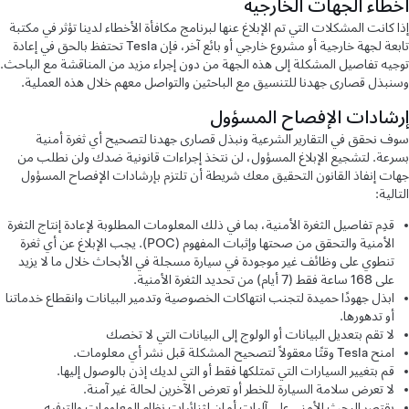
أخطاء الجهات الخارجية
إذا كانت المشكلات التي تم الإبلاغ عنها لبرنامج مكافأة الأخطاء لدينا تؤثر في مكتبة
تابعة لجهة خارجية أو مشروع خارجي أو بائع آخر، فإن Tesla تحتفظ بالحق في إعادة
توجيه تفاصيل المشكلة إلى هذه الجهة من دون إجراء مزيد من المناقشة مع الباحث.
وسنبذل قصارى جهدنا للتنسيق مع الباحثين والتواصل معهم خلال هذه العملية.
إرشادات الإفصاح المسؤول
سوف نحقق في التقارير الشرعية ونبذل قصارى جهدنا لتصحيح أي ثغرة أمنية
بسرعة. لتشجيع الإبلاغ المسؤول، لن نتخذ إجراءات قانونية ضدك ولن نطلب من
جهات إنفاذ القانون التحقيق معك شريطة أن تلتزم بإرشادات الإفصاح المسؤول
التالية:
قدِم تفاصيل الثغرة الأمنية، بما في ذلك المعلومات المطلوبة لإعادة إنتاج الثغرة
الأمنية والتحقق من صحتها وإثبات المفهوم (POC). يجب الإبلاغ عن أي ثغرة
تنطوي على وظائف غير موجودة في سيارة مسجلة في الأبحاث خلال ما لا يزيد
على 168 ساعة فقط (7 أيام) من تحديد الثغرة الأمنية.
ابذل جهودًا حميدة لتجنب انتهاكات الخصوصية وتدمير البيانات وانقطاع خدماتنا
أو تدهورها.
لا تقم بتعديل البيانات أو الولوج إلى البيانات التي لا تخصك
امنح Tesla وقتًا معقولاً لتصحيح المشكلة قبل نشر أي معلومات.
قم بتغيير السيارات التي تمتلكها فقط أو التي لديك إذن بالوصول إليها.
لا تعرض سلامة السيارة للخطر أو تعرض الآخرين لحالة غير آمنة.
يقتصر البحث الأمني على آليات أمان لثنائيات نظام المعلومات والترفيه