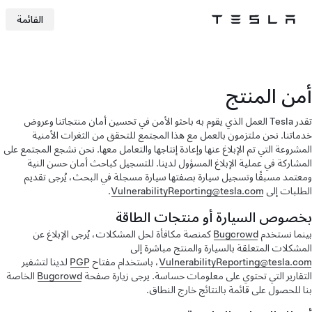
القائمة
Tesla
Skip to main content
أمن المنتج
تقدر Tesla العمل الذي يقوم به باحثو الأمن في تحسين أمان منتجاتنا وعروض
خدماتنا. نحن ملتزمون بالعمل مع هذا المجتمع للتحقق من الثغرات الأمنية
المشروعة التي تم الإبلاغ عنها وإعادة إنتاجها والتعامل معها. نحن نشجع المجتمع على
المشاركة في عملية الإبلاغ المسؤول لدينا. للتسجيل كباحث أمان حسن النية
ومعتمد مسبقًا وتسجيل سيارة بصفتها سيارة مسجلة في البحث، يُرجى تقديم
الطلبات إلى
VulnerabilityReporting@tesla.com
.
بخصوص السيارة أو منتجات الطاقة
بينما نستخدم
Bugcrowd
كمنصة مكافأة لحل المشكلات، يُرجى الإبلاغ عن
المشكلات المتعلقة بالسيارة والمنتج مباشرة إلى
VulnerabilityReporting@tesla.com
، باستخدام مفتاح
PGP
لدينا لتشفير
التقارير التي تحتوي على معلومات حساسة. يرجى زيارة صفحة
Bugcrowd
الخاصة
بنا للحصول على قائمة بالنتائج خارج النطاق.