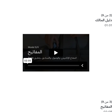
(2 من 9)
دليل المالك
01:01
(3 من 9)
المفاتيح
02:05