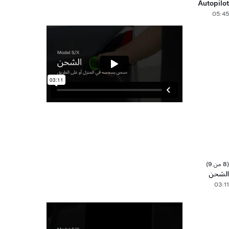
Autopilot
05:45
(8 من 9)
الشحن
03:11