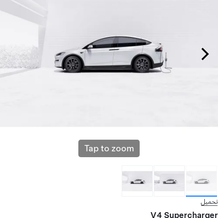
Tap to zoom
تحميل
V4 Supercharger