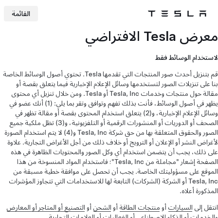
القائمة
Tesla
Skip to main content
معرض Tesla الافتراضي
لاستخدام الوسائط فقط
قم بتنزيل أحدث صور المنتجات التي تقدمها Tesla. تحتوي أصول الوسائط الخاصة
بنا على تنزيلات الصور لتستخدمها وسائل الإعلام الإخبارية فيما يتعلق بقصة أو
مقالة حول منتجات وخدمات Tesla, Inc أو Tesla. ومن خلال تنزيل أي محتوى
يظهر في أصول الوسائط، فأنت بذلك تفهم وتوافق وتقر بما يلي: (1) أنك عضو في
وسائل الإعلام الإخبارية، و(2) يتعلق استخدام المحتوى بقصة أو مقالة تظهر في
الصحف أو الدوريات أو المنشورات الرقمية أو التلفزيونية، و(3) تظل ملكية جميع
الصور والحقوق المتعلقة بها من حق شركة Tesla, Inc و(4) لا يتم استخدام الصورة
لأغراض النشر أو الإعلان أو الترويج أو خلاف ذلك من أجل الأغراض التجارية. علاوة
على ذلك، يجب أن يتضمن استخدام أي وكل الصور والمحتويات الظاهرة في هذه
الصفحة إشعار "مجاملة من Tesla, Inc"؛ فاستخدام المواد المنسوخة من هذا
الموقع على مسؤوليتك الخاصة. يجب أن تحصل على موافقة خطية مسبقة من
Tesla, Inc أو الشركة (الشركات) التابعة لها للاستخدامات التي تتجاوز المؤشرات
المذكورة أعلاه.
انتقل إلى
السيارات
أو
منتجات الطاقة
أو
الشحن
أو
التصنيع أو المتاجر أو المعارض
والخدمات
أو
الذكاء الاصطناعي
أو
الفعاليات
أو
العلامات التجارية