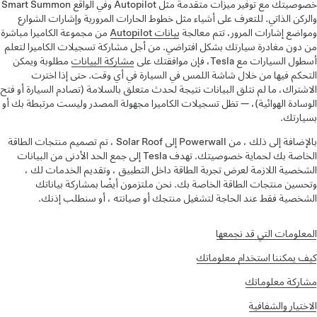
خصوصيتك مع توفير ميزات متقدمة مثل Autopilot وفي الواقع Smart Summon
والركن الذاتي. للتعرف على أشياء مثل خطوط الحارات المرورية وإشارات الشوارع
ومواضع إشارات المرور، تتم معالجة
بيانات Autopilot
من مجموعة الكاميرا مباشرة
من دون مغادرة سيارتك بشكل افتراضي. من أجل مشاركة تسجيلات الكاميرا لتعلم
أسطول السيارات مع Tesla، فإن موافقتك على
مشاركة البيانات
مطلوبة ويمكن
التحكم فيها من خلال شاشة اللمس في السيارة في أي وقت. حتى إذا اخترت
الاشتراك، ما لم نتلق البيانات نتيجة لحدث متعلق بالسلامة (تصادم السيارة أو فتح
الوسادة الهوائية)، — تظل تسجيلات الكاميرا مجهولة المصدر وليست مرتبطة بك أو
بسيارتك.
بالإضافة إلى ذلك ، من Powerwall إلى Solar Roof ، تم تصميم منتجات الطاقة
الخاصة بك لحماية خصوصيتك. تهدف Tesla إلى جمع الحد الأدنى من البيانات
الشخصية اللازمة لعرض تجربة الطاقة داخل التطبيق ، وتقديم الخدمات لك ،
وتحسين منتجات الطاقة الخاصة بك. نحن ملتزمون أيضًا بمشاركة بياناتك
الشخصية فقط عند الحاجة لتشغيل منتجك أو صيانته ، أو سنطلب إذنك.
المعلومات التي قد نجمعها
كيف يمكننا استخدام معلوماتك
مشاركة معلوماتك
الاختيار والشفافية