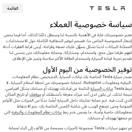
القائمة
Tesla
Skip to main content
سياسة خصوصية العملاء
نعتبر خصوصيتك غاية في الأهمية بالنسبة لنا وستظل دائمًا كذلك. أما فيما يخص
إشعار الخصوصية الخاص بنا، فصمم لتوفير الشفافية الكاملة حول الاستخدامات
الممكنة للبيانات لدينا بشكل يسهُل عليك تصفه وقراءته. يُرجى قراءة الفقرات أدناه
لفهم طرقنا حول جمع، واستخدام، ومشاركة، وحماية معلوماتك حتى يتسنى لنا
تقديم تجربة قيادة السيارة واستخدام الطاقة الأكثر سلاسة وتميز على الإطلاق.
توفير الخصوصية من اليوم الأول
تصدر سيارة Tesla الخاصة بك بيانات السيارة ,التشخيص ,نظام المعلومات
,الترفيه ومعلومات Autopilot. لحماية خصوصيتك من لحظة استلام السيارة، لا
تربط Tesla
بيانات السيارة
الناتجة عن قيادتك بهويتك أو حسابك بشكل افتراضي.
نتيجة لذلك، لن يكون لدى أحد غيرك معرفة بأنشطتك أو
موقعك
أو تاريخ المكان
الذي كنت فيه. تتم حماية تجاربك داخل السيارة أيضًا. بدءًا من الميزات مثل الأوامر
الصوتية وحتى تصفح الويب على شاشة اللمس الخاصة بك، يتم الاحتفاظ
بمعلوماتك خاصة وآمنة، ما يضمن عدم ربط
بيانات نظام المعلومات والترفيه
التي
تم جمعها بهويتك أو حسابك.
تم تجهيز سيارات Tesla بمجموعة كاميرات مصممة من الألف إلى الياء لحماية