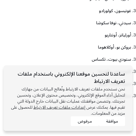
غونيسون، كولورادو
سيدني، نوفا سكوشا
أورليانز، أونتاريو
بروكن بو، أوكلاهوما
ستودي بيوت، تكساس
كليويستون، فلوريدا
ساعدنا لتحسين موقعنا الإلكتروني باستخدام ملفات
تعريف الارتباط
سييرا فيستا، أريزونا
نحن نستخدم ملفات تعريف الارتباط ونُعالج البيانات من جهازك
لتحليل أداء الموقع الإلكتروني، وتخصيص محتوى الإعلان، وتحسين
ستانلي، أيداهو
تجربتك. وتتضمن موافقتك عمليات نقل البيانات خارج الدولة التي
تقيم فيها. يمكنك عرض
إعدادات ملفات تعريف الارتباط
للحصول على
مزيد من المعلومات.
موافقة
مرفوض