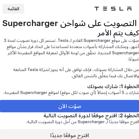
القائمة
Tesla
Skip to main content
التصويت على شواحن Supercharger
كيف يتم الأمر
صوّت على موقع Supercharger القادم لـ Tesla. تستمر كل دورة تصويت لمدة 3
أشهر، ويمكنك المشاركة بأصوات متعددة لمساعدتنا على اتخاذ قرار بشأن مواقع
Supercharger الجديدة. تحقّق من لوحة الأوائل لمعرفة المواقع المقترحة الأكثر
شيوعًا.
من خلال المشاركة بصوتك، فإنك توافق على أنه يجوز لشركة Tesla المتابعة
والاتصال بك فيما يتعلَّق بالشحن الفائق.
الخطوة 1: شارك بصوتك
شارك بـ 5 أصوات إجمالاً (أي صوت لكل موقع) لمواقع Supercharger المقترحة.
صوّت الآن
الخطوة 2: اقترح موقعًا لدورة التصويت التالية
اقترح موقعًا جديدًا لـ Supercharger من أجل دورة التصويت التالية.
اقترح موقعًا جديدًا