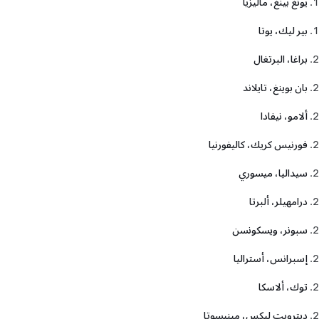
يونغ بينغ، ماليزيا
بير ليك، يوتا
براغا، البرتغال
بان بوينغ، تايلاند
ألامو، نيفادا
فورنيس كريك، كاليفورنيا
سيداليا، ميسوري
درامهيلر، ألبرتا
سبونر، ويسكونسن
إسبرانس، أستراليا
توك، ألاسكا
ديترويت ليكس، مينيسوتا