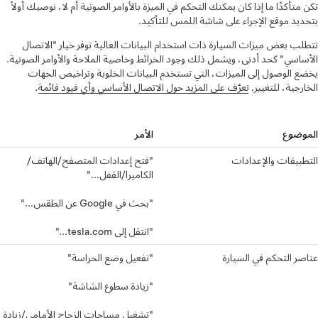
تكن متأكدًا ما إذا كان يمكنك التحكم في الميزة بالأوامر الصوتية أم لا، نوصيك أولاً
بتحديد موقع الإجراء على شاشة اللمس للتأكيد.
تتطلب بعض ميزات السيارة ذات استخدام البيانات العالية توفر خيار "الاتصال
الأساسي" كحد أدنى، ويشمل ذلك وجود الخرائط وخاصية الملاحة والأوامر الصوتية.
يخضع الوصول إلى الميزات، التي تستخدم البيانات الخلوية وتراخيص الجهات
الخارجية، للتغيير.
تعرّف على المزيد حول الاتصال الأساسي وأي قيود قائمة
.
الموضوع
الأمر
التطبيقات والإعدادات
"فتح إعدادات المتصفح/الهاتف/
الكاميرا/القفل..."
"بحث في Google عن الطقس..."
"انتقل إلى tesla.com..."
عناصر التحكم في السيارة
"تفعيل وضع الحراسة"
"زيادة سطوع الشاشة"
"تشغيل مساحات الزجاج الأمامي/زيادة