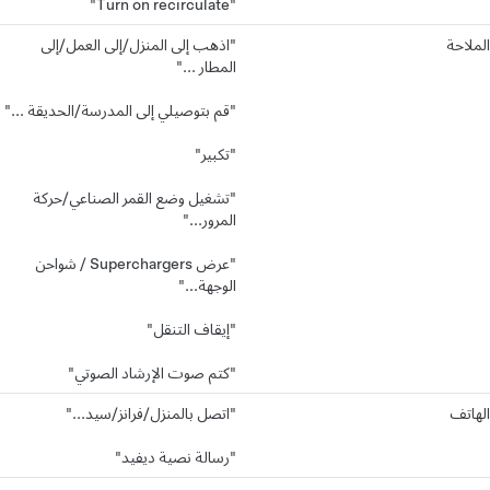
"Turn on recirculate"
الملاحة
"اذهب إلى المنزل/إلى العمل/إلى
المطار ..."
"قم بتوصيلي إلى المدرسة/الحديقة ..."
"تكبير"
"تشغيل وضع القمر الصناعي/حركة
المرور..."
"عرض Superchargers / شواحن
الوجهة..."
"إيقاف التنقل"
"كتم صوت الإرشاد الصوتي"
الهاتف
"اتصل بالمنزل/فرانز/سيد..."
"رسالة نصية ديفيد"