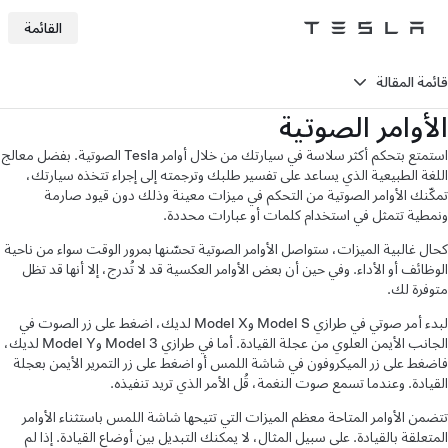
القائمة
Tesla
Skip to main content
قائمة المقالة
الأوامر الصوتية
استمتع بتحكم أكثر سلاسة في سيارتك من خلال أوامر Tesla الصوتية. بفضل معالج
اللغة الطبيعية الذي يساعد على تفسير طلبك وترجمته إلى إجراء تتخذه سيارتك،
تمكّنك الأوامر الصوتية من التحكم في ميزات معينة وذلك دون قيود صارمة
ونمطية تتمثل في استخدام كلمات أو عبارات محددة.
كحال غالبية الميزات، ستواصل الأوامر الصوتية تحسّنها بمرور الوقت سواء من ناحية
الوظائف أو الأداء. وفي حين أن بعض الأوامر العكسية قد لا تُدرج، إلا أنها قد تظل
متوفرة لك.
لبدء أمر صوتي في طرازي Model S وModel X لديك، اضغط على زر الصوت في
الجانب الأيمن العلوي من عجلة القيادة. أما في طرازي Model 3 وModel Y لديك،
فاضغط على زر الميكروفون في شاشة اللمس أو اضغط على زر التمرير الأيمن بعجلة
القيادة. وعندما تسمع صوت النغمة، قُل الأمر الذي تريد تنفيذه.
تتضمن الأوامر المتاحة معظم الميزات التي تتيحها شاشة اللمس باستثناء الأوامر
المتعلقة بالقيادة. على سبيل المثال، لا يمكنك التبديل بين أوضاع القيادة. إذا لم