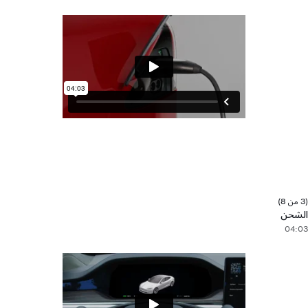
(3 من 8)
الشحن
04:03