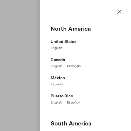
Kariéra
Nabídka
Domovská stránka společnosti T
Skip to main content
North America
United States
English
Canada
English
Français
México
Español
Puerto Rico
English
Español
South America