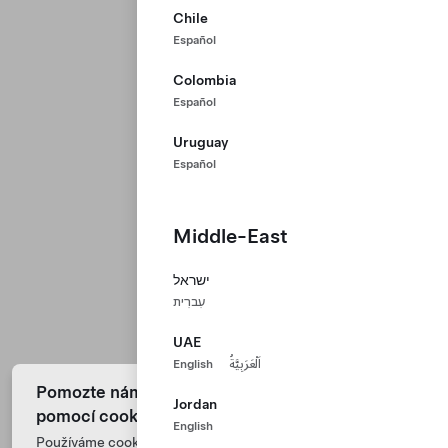
Chile
Español
Colombia
Español
Uruguay
Español
Middle-East
ישראל
עִברִית
UAE
English
اَلْعَرَبِيَّةُ
Pomozte nám zlepšit naše webové stránky
Jordan
pomocí cookies
English
Používáme cookies a zpracováváme údaje z vašeho zařízení