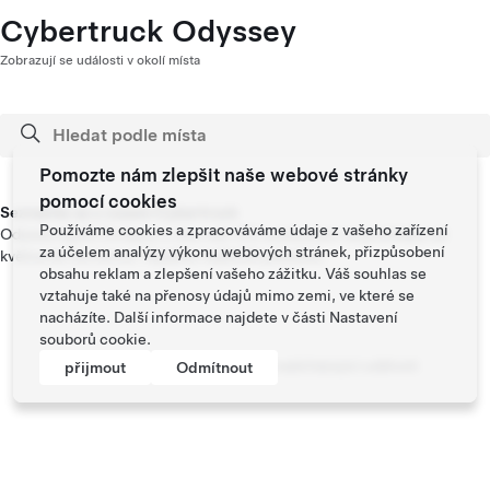
Cybertruck Odyssey
Zobrazují se události v okolí místa
Pomozte nám zlepšit naše webové stránky
pomocí cookies
Seznamte se s vozem Cybertruck
Používáme cookies a zpracováváme údaje z vašeho zařízení
Odysea napříč Evropou s více než 100 zastávkami na prohlídky od
za účelem analýzy výkonu webových stránek, přizpůsobení
května do července. Najděte nejbližší pobočku.
obsahu reklam a zlepšení vašeho zážitku. Váš souhlas se
vztahuje také na přenosy údajů mimo zemi, ve které se
nacházíte. Další informace najdete v části
Nastavení
souborů cookie
.
V okolí se nenacházejí žádné nadcházející události
přijmout
Odmítnout