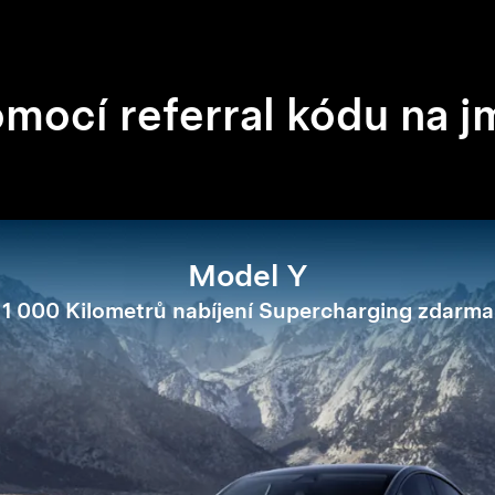
omocí referral kódu na 
Model Y
1 000 Kilometrů nabíjení Supercharging zdarma