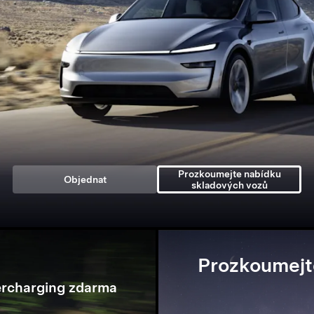
Prozkoumejte nabídku
Objednat
skladových vozů
Prozkoumejt
ercharging zdarma