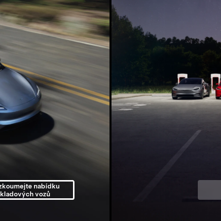
zkoumejte nabídku
skladových vozů