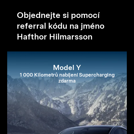
Objednejte si pomocí
referral kódu na jméno
Hafthor Hilmarsson
Model Y
1 000 Kilometrů nabíjení Supercharging
zdarma