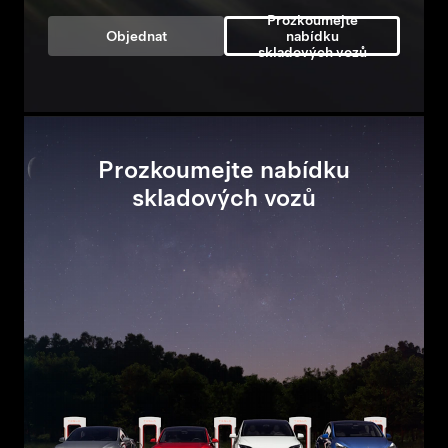
Prozkoumejte
Objednat
nabídku
skladových vozů
Prozkoumejte nabídku
skladových vozů