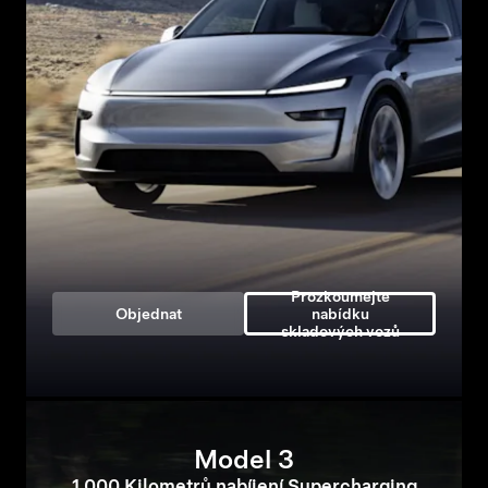
Prozkoumejte
Objednat
nabídku
skladových vozů
Model 3
1 000 Kilometrů nabíjení Supercharging