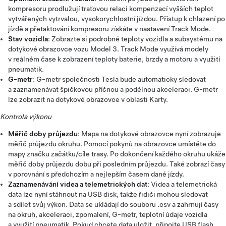
kompresoru prodlužují traťovou relaci kompenzací vyšších teplot
vytvářených vytrvalou, vysokorychlostní jízdou. Přístup k chlazení po
jízdě a přetaktování kompresoru získáte v nastavení Track Mode.
Stav vozidla
: Zobrazte si podrobné teploty vozidla a subsystému na
dotykové obrazovce vozu Model 3. Track Mode využívá modely
v reálném čase k zobrazení teploty baterie, brzdy a motoru a využití
pneumatik.
G-metr
: G-metr společnosti Tesla bude automaticky sledovat
a zaznamenávat špičkovou příčnou a podélnou akceleraci. G-metr
lze zobrazit na dotykové obrazovce v oblasti Karty.
Kontrola výkonu
Měřič doby průjezdu
: Mapa na dotykové obrazovce nyní zobrazuje
měřič průjezdu okruhu. Pomocí pokynů na obrazovce umístěte do
mapy značku začátku/cíle trasy. Po dokončení každého okruhu ukáže
měřič doby průjezdu dobu při posledním průjezdu. Také zobrazí časy
v porovnání s předchozím a nejlepším časem dané jízdy.
Zaznamenávání videa a telemetrických dat
: Videa a telemetrická
data lze nyní stáhnout na USB disk, takže řidiči mohou sledovat
a sdílet svůj výkon. Data se ukládají do souboru .csv a zahrnují časy
na okruh, akceleraci, zpomalení, G-metr, teplotní údaje vozidla
a využití pneumatik. Pokud chcete data uložit, připojte USB flash