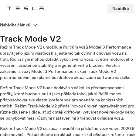
Nabídka
Tesla
Skip to main content
Nabídka článků
Track Mode V2
Režim Track Mode V2 umožňuje řidičům vozů Model 3 Performance
upravit jeho jízdní vlastnosti a ještě víc tak ovlivnit chování vozu na
trati. Řidiči nyní mohou doladit výkon svého vozu, včetně motorového
vyvážení, asistence stability a regenerativního brzdění. Všichni
zákazníci s vozy Model 3 Performance získají Track Mode V2
prostřednictvím bezplatné
bezdrátové aktualizace softwaru na dálku
.
Režim Track Mode V2 bude dodáván s několika přednastavenými
profily, které budou sloužit jako příklady toho, jak si řidiči mohou
přizpůsobovat své vlastní preference pro scénáře na konkrétních
tratích. Režim Track Mode V2 přináší novou úroveň nastavitelnosti pro
různě zkušené řidiče, ať už chtějí driftovat, vytvářet nové rekordy nebo
se pohybovat mezi různými nastaveními a trénovat ovládání vozu.
Režim Track Mode V2 se začal zavádět na příslušné vozy verze 2020.8
nebo novější. Pokud chcete po aktualizaci získat přístup k režimu Track