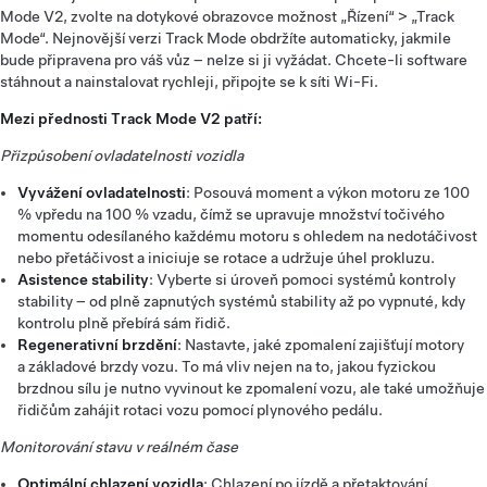
Mode V2, zvolte na dotykové obrazovce možnost „Řízení“ > „Track
Mode“. Nejnovější verzi Track Mode obdržíte automaticky, jakmile
bude připravena pro váš vůz – nelze si ji vyžádat. Chcete-li software
stáhnout a nainstalovat rychleji, připojte se k síti Wi-Fi.
Mezi přednosti Track Mode V2 patří:
Přizpůsobení ovladatelnosti vozidla
Vyvážení ovladatelnosti
: Posouvá moment a výkon motoru ze 100
% vpředu na 100 % vzadu, čímž se upravuje množství točivého
momentu odesílaného každému motoru s ohledem na nedotáčivost
nebo přetáčivost a iniciuje se rotace a udržuje úhel prokluzu.
Asistence stability
: Vyberte si úroveň pomoci systémů kontroly
stability – od plně zapnutých systémů stability až po vypnuté, kdy
kontrolu plně přebírá sám řidič.
Regenerativní brzdění
: Nastavte, jaké zpomalení zajišťují motory
a základové brzdy vozu. To má vliv nejen na to, jakou fyzickou
brzdnou sílu je nutno vyvinout ke zpomalení vozu, ale také umožňuje
řidičům zahájit rotaci vozu pomocí plynového pedálu.
Monitorování stavu v reálném čase
Optimální chlazení vozidla
: Chlazení po jízdě a přetaktování