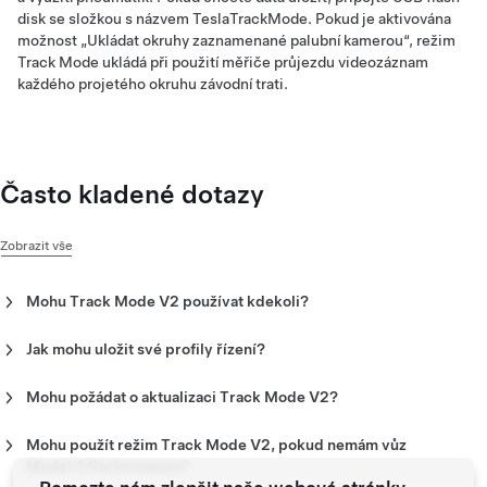
disk se složkou s názvem TeslaTrackMode. Pokud je aktivována
možnost „Ukládat okruhy zaznamenané palubní kamerou“, režim
Track Mode ukládá při použití měřiče průjezdu videozáznam
každého projetého okruhu závodní trati.
Často kladené dotazy
Zobrazit vše
Mohu Track Mode V2 používat kdekoli?
Track Mode je navržen pro použití na uzavřených okruzích
a autokrosových tratích.
Jak mohu uložit své profily řízení?
Režim Track Mode umožňuje uložit až 20 profilů nastavení
tohoto režimu, které jsou vhodné pro váš způsob jízdy nebo
Mohu požádat o aktualizaci Track Mode V2?
které si můžete přizpůsobit pro určitou trať. Nové profily
O režim Track Mode V2 požádat nemůžete. Bude vám
nastavení můžete vytvářet klepnutím na nabídku „Nastavení
automaticky odeslán do vašeho vozu Model 3 Performance
Mohu použít režim Track Mode V2, pokud nemám vůz
režimu Track Mode“ > „Přidat nová nastavení“, zadáním názvu
prostřednictvím softwarové aktualizace 2020.8 nebo novější.
Model 3 Performance?
nastavení a následným upravením nastavení včetně vyvážení