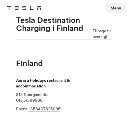
Menu
Tesla
Skip to main content
Tesla Destination
Charging i Finland
Tilbage til
oversigt
Finland
Aurora Holidays restaurant &
accommodation
815 Nuorgamintie
Utsjoki 99980
Phone
+358407625005