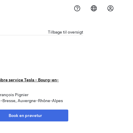
Tilbage til oversigt
libre service Tesla - Bourg-en-
François Pignier
-Bresse, Auvergne-Rhône-Alpes
Book en prøvetur