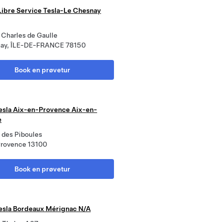
 Libre Service Tesla-Le Chesnay
 Charles de Gaulle
nay, ÎLE-DE-FRANCE 78150
Book en prøvetur
esla Aix-en-Provence Aix-en-
e
 des Piboules
rovence 13100
Book en prøvetur
esla Bordeaux Mérignac N/A