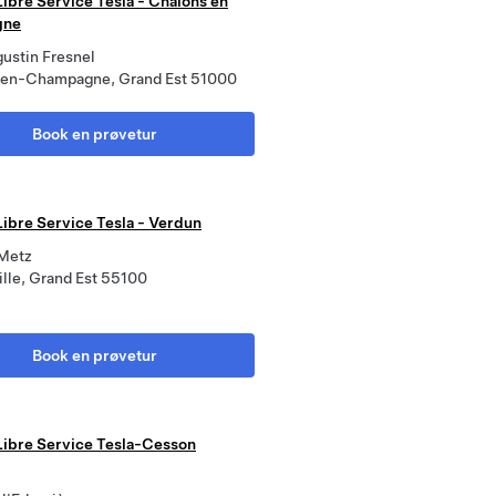
Libre Service Tesla - Châlons en
gne
ustin Fresnel
en-Champagne, Grand Est 51000
Book en prøvetur
Libre Service Tesla - Verdun
 Metz
lle, Grand Est 55100
Book en prøvetur
 Libre Service Tesla-Cesson