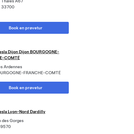
e Thales A67
c 33700
Book en prøvetur
esla Dijon Dijon BOURGOGNE-
E-COMTÉ
es Ardennes
 BOURGOGNE-FRANCHE-COMTÉ
Book en prøvetur
esla Lyon-Nord Dardilly
 des Gorges
 69570