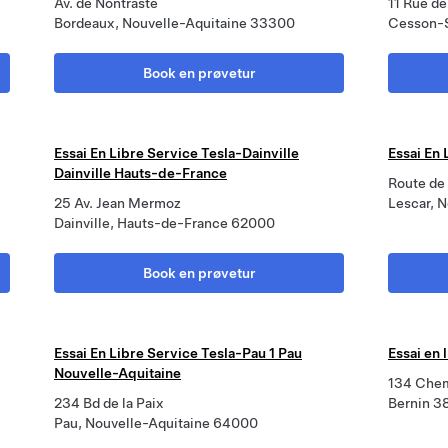
Av. de Nontraste
11 Rue de
Bordeaux, Nouvelle-Aquitaine 33300
Cesson-S
Book en prøvetur
Essai En Libre Service Tesla-Dainville
Essai En 
Dainville Hauts-de-France
Route de
25 Av. Jean Mermoz
Lescar, 
Dainville, Hauts-de-France 62000
Book en prøvetur
Essai En Libre Service Tesla-Pau 1 Pau
Essai en 
Nouvelle-Aquitaine
134 Chem
234 Bd de la Paix
Bernin 3
Pau, Nouvelle-Aquitaine 64000