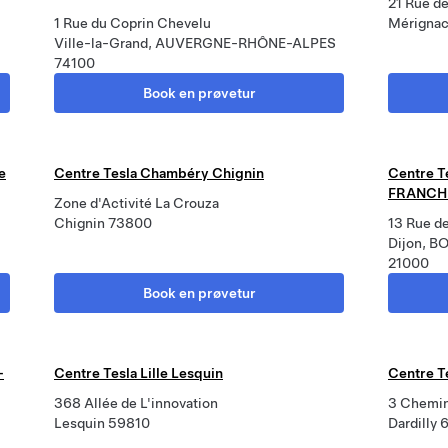
21 Rue d
1 Rue du Coprin Chevelu
Mérigna
Ville-la-Grand, AUVERGNE-RHÔNE-ALPES
74100
Book en prøvetur
e
Centre Tesla Chambéry Chignin
Centre T
FRANCH
Zone d'Activité La Crouza
Chignin 73800
13 Rue d
Dijon,
21000
Book en prøvetur
-
Centre Tesla Lille Lesquin
Centre T
368 Allée de L'innovation
3 Chemin
Lesquin 59810
Dardilly