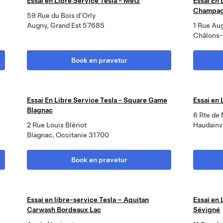
Essai en Libre Service Tesla - Metz
Essai En 
Champa
59 Rue du Bois d'Orly
Augny, Grand Est 57685
1 Rue Aug
Châlons-
Book en prøvetur
Essai En Libre Service Tesla - Square Game
Essai en 
Blagnac
6 Rte de
2 Rue Louis Blériot
Haudainvi
Blagnac, Occitanie 31700
Book en prøvetur
Essai en libre-service Tesla – Aquitan
Essai en
Carwash Bordeaux Lac
Sévigné