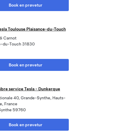
Book en prøvetur
esla Toulouse Plaisance-du-Touch
di Carnot
e-du-Touch 31830
Book en prøvetur
libre service Tesla - Dunkerque
tionale 40, Grande-Synthe, Hauts-
e, France
Synthe 59760
Book en prøvetur