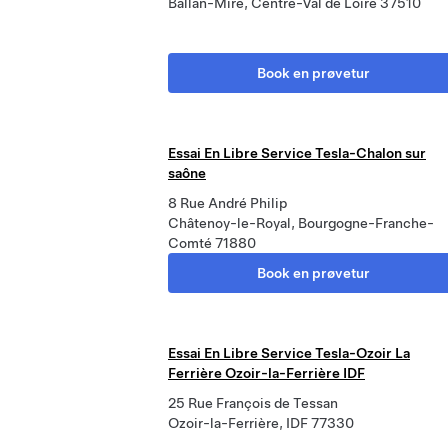
Ballan-Miré, Centre-Val de Loire 37510
Book en prøvetur
Essai En Libre Service Tesla-Chalon sur
saône
8 Rue André Philip
Châtenoy-le-Royal, Bourgogne-Franche-
Comté 71880
Book en prøvetur
Essai En Libre Service Tesla-Ozoir La
Ferrière Ozoir-la-Ferrière IDF
25 Rue François de Tessan
Ozoir-la-Ferrière, IDF 77330