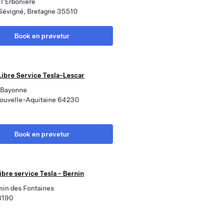
 l'Erbonière
évigné, Bretagne 35510
Book en prøvetur
Libre Service Tesla-Lescar
 Bayonne
Nouvelle-Aquitaine 64230
Book en prøvetur
libre service Tesla - Bernin
in des Fontaines
8190