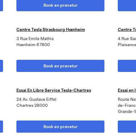
Book en prøvetur
Centre Tesla Strasbourg Hœnheim
Centre T
3 Rue Emile Mathis
4 Rue Sa
Hœnheim 67800
Plaisanc
Book en prøvetur
Essai En Libre Service Tesla-Chartres
Essai en 
24 Av. Gustave Eiffel
Route Na
Chartres 28000
de-Franc
Grande-
Book en prøvetur