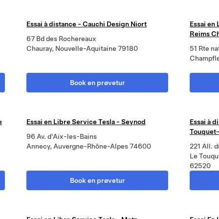
Essai à distance - Cauchi Design Niort
Essai en 
Reims C
67 Bd des Rochereaux
Chauray, Nouvelle-Aquitaine 79180
51 Rte na
Champfl
Book en prøvetur
e
Essai en Libre Service Tesla - Seynod
Essai à d
Touquet-
96 Av. d'Aix-les-Bains
Annecy, Auvergne-Rhône-Alpes 74600
221 All. 
Le Touqu
62520
Book en prøvetur