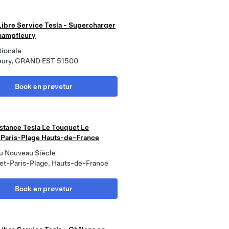
Libre Service Tesla - Supercharger
hampfleury
tionale
eury, GRAND EST 51500
Book en prøvetur
istance Tesla Le Touquet Le
Paris-Plage Hauts-de-France
du Nouveau Siècle
et-Paris-Plage, Hauts-de-France
Book en prøvetur