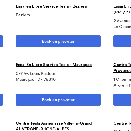
Essai en Libre Service Tesla - Béziers
Essai En
(Parly 2)
Béziers
2 Avenue
Le Ches
Book en prøvetur
Essai En Libre Service Tesla - Maurepas
Centre T
Provenc
5-7 Av. Louis Pasteur
Maurepas, IDF 78310
1 Chemin
Aix-en-P
Book en prøvetur
Centre Tesla Annemasse Ville-la-Grand
Centre T
AUVERGNE-RHÔNE-ALPES