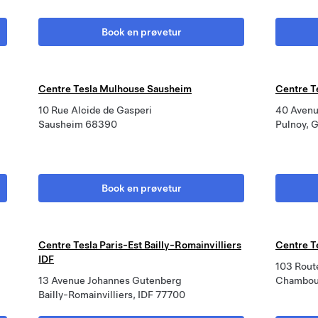
Book en prøvetur
Centre Tesla Mulhouse Sausheim
Centre T
10 Rue Alcide de Gasperi
40 Avenu
Sausheim 68390
Pulnoy,
-
Book en prøvetur
Centre Tesla Paris-Est Bailly-Romainvilliers
Centre T
IDF
103 Rout
13 Avenue Johannes Gutenberg
Chambou
Bailly-Romainvilliers, IDF 77700