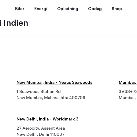
Biler
Energi
Opladning
Opdag
Shop
 Indien
Navi Mumbai, India - Nexus Seawoods
Mumbai, 
1 Seawoods Station Rd
3V68+73
Navi Mumbai, Maharashtra 400706
Mumbai, 
New Delhi, India - Worldmark 3
27 Aerocity, Assent Area
New Delhi, Delhi 110037