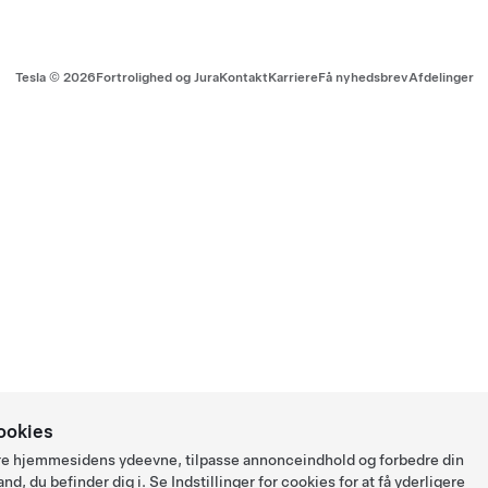
Tesla ©
2026
Fortrolighed og Jura
Kontakt
Karriere
Få nyhedsbrev
Afdelinger
ookies
ysere hjemmesidens ydeevne, tilpasse annonceindhold og forbedre din
and, du befinder dig i. Se
Indstillinger for cookies
for at få yderligere