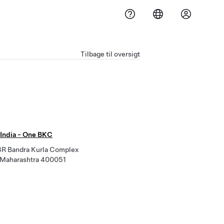
Tilbage til oversigt
India - One BKC
R Bandra Kurla Complex
Maharashtra 400051