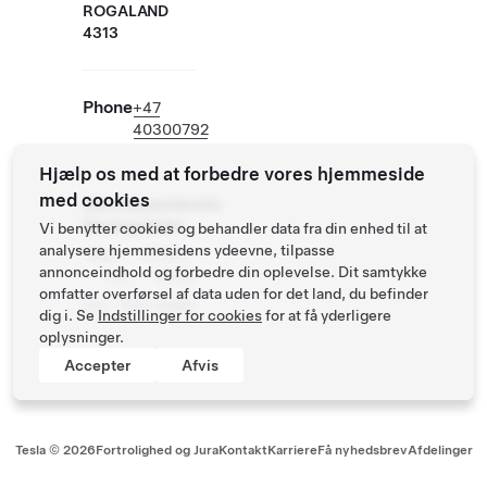
ROGALAND
4313
Phone
+47
40300792
Hjælp os med at forbedre vores hjemmeside
med cookies
Servicecenterets
åbningstider
Vi benytter cookies og behandler data fra din enhed til at
analysere hjemmesidens ydeevne, tilpasse
Man -
07:00 -
annonceindhold og forbedre din oplevelse. Dit samtykke
Fre
16:00
omfatter overførsel af data uden for det land, du befinder
Lør - Søn
lukket
dig i. Se
Indstillinger for cookies
for at få yderligere
oplysninger.
Accepter
Afvis
Tesla ©
2026
Fortrolighed og Jura
Kontakt
Karriere
Få nyhedsbrev
Afdelinger