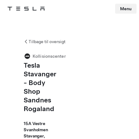
Menu
Tesla
Skip to main content
Tilbage til oversigt
Kollisionscenter
Tesla
Stavanger
- Body
Shop
Sandnes
Rogaland
15A Vestre
Svanholmen
Stavanger,