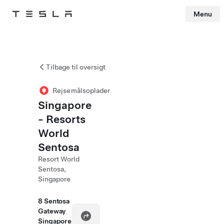
Menu
Tesla
Skip to main content
Tilbage til oversigt
Rejsemålsoplader
Singapore
- Resorts
World
Sentosa
Resort World
Sentosa,
Singapore
8 Sentosa
Gateway
Singapore