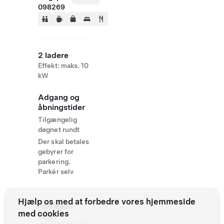
098269
2 ladere
Effekt: maks. 10
kW
Adgang og
åbningstider
Tilgængelig
døgnet rundt
Der skal betales
gebyrer for
parkering.
Parkér selv
Hjælp os med at forbedre vores hjemmeside
Yderligere
med cookies
Tesla