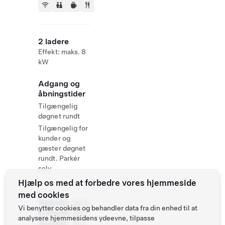
2 ladere
Effekt: maks. 8
kW
Adgang og
åbningstider
Tilgængelig
døgnet rundt
Tilgængelig for
kunder og
gæster døgnet
rundt. Parkér
selv
Hjælp os med at forbedre vores hjemmeside
med cookies
Website
(613)
Vi benytter cookies og behandler data fra din enhed til at
& Phone
632-
analysere hjemmesidens ydeevne, tilpasse
Number
0111