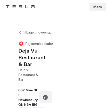
Menu
Tesla
Skip to main content
Tilbage til oversigt
Rejsemålsoplader
Deja Vu
Restaurant
& Bar
Deja Vu
Restaurant &
Bar
882 Main St
E
Hawkesbury,
ON K6A 1B6