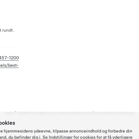
 rundt.
 457-1200
els/best-
Tesla ©
2026
Fortrolighed og Jura
Kontakt
Karriere
Få nyhedsbrev
Afdelinger
ookies
ysere hjemmesidens ydeevne, tilpasse annonceindhold og forbedre din
and, du befinder dig i. Se
Indstillinger for cookies
for at få yderligere