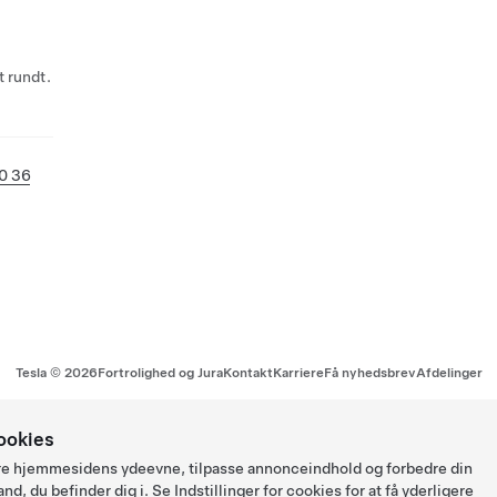
 rundt.
0 36
Tesla ©
2026
Fortrolighed og Jura
Kontakt
Karriere
Få nyhedsbrev
Afdelinger
ookies
ysere hjemmesidens ydeevne, tilpasse annonceindhold og forbedre din
and, du befinder dig i. Se
Indstillinger for cookies
for at få yderligere