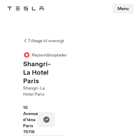
Menu
Tesla
Skip to main content
Tilbage til oversigt
Rejsemålsoplader
Shangri-
La Hotel
Paris
Shangri-La
Hotel Paris
10
Avenue
d'Iéna
Paris
75116