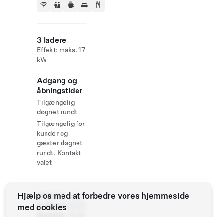
3 ladere
Effekt: maks. 17
kW
Adgang og
åbningstider
Tilgængelig
døgnet rundt
Tilgængelig for
kunder og
gæster døgnet
rundt. Kontakt
valet
Hjælp os med at forbedre vores hjemmeside
Website
+33 1
& Phone
53 67
med cookies
Number
19 98