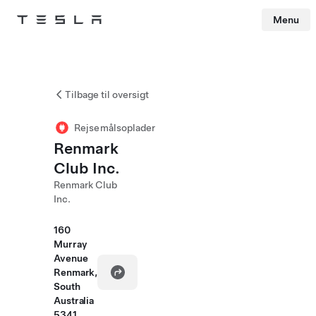
Menu
Tesla
Skip to main content
Tilbage til oversigt
Rejsemålsoplader
Renmark
Club Inc.
Renmark Club
Inc.
160
Murray
Avenue
Renmark,
South
Australia
5341