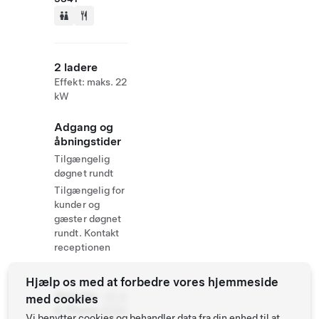
2 ladere
Effekt: maks. 22
kW
Adgang og
åbningstider
Tilgængelig
døgnet rundt
Tilgængelig for
kunder og
gæster døgnet
rundt. Kontakt
receptionen
Hjælp os med at forbedre vores hjemmeside
Website
+61 8
med cookies
& Phone
8586
Vi benytter cookies og behandler data fra din enhed til at