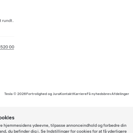
 rundt.
6520 00
Tesla ©
2026
Fortrolighed og Jura
Kontakt
Karriere
Få nyhedsbrev
Afdelinger
ookies
ysere hjemmesidens ydeevne, tilpasse annonceindhold og forbedre din
and, du befinder dig i. Se
Indstillinger for cookies
for at få yderligere