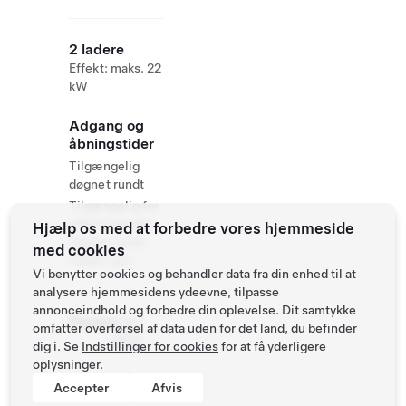
2 ladere
Effekt: maks. 22
kW
Adgang og
åbningstider
Tilgængelig
døgnet rundt
Tilgængelig for
offentligheden
Hjælp os med at forbedre vores hjemmeside
døgnet rundt.
med cookies
Parkér selv
Vi benytter cookies og behandler data fra din enhed til at
analysere hjemmesidens ydeevne, tilpasse
annonceindhold og forbedre din oplevelse. Dit samtykke
Phone
6737
omfatter overførsel af data uden for det land, du befinder
2233
dig i. Se
Indstillinger for cookies
for at få yderligere
oplysninger.
Accepter
Afvis