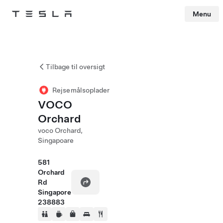
Menu
Tesla
Skip to main content
Tilbage til oversigt
Rejsemålsoplader
VOCO
Orchard
voco Orchard,
Singapoare
581
Orchard
Rd
Singapore
238883