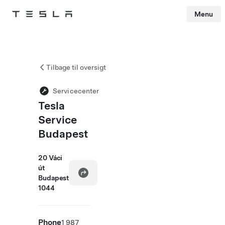
Menu
Tesla
Skip to main content
Tilbage til oversigt
Servicecenter
Tesla
Service
Budapest
20 Váci
út
Budapest
1044
Phone
1 987