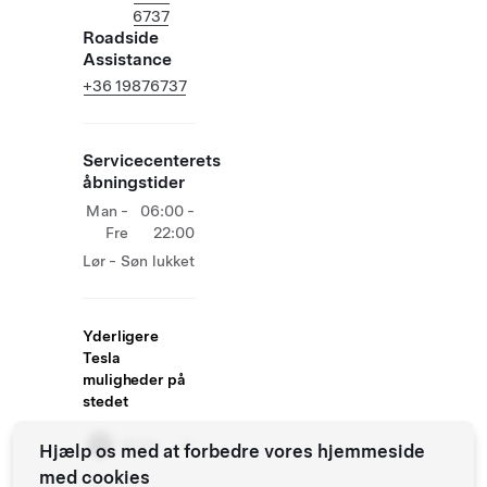
6737
Roadside
Assistance
+36 19876737
Servicecenterets
åbningstider
Man -
06:00 -
Fre
22:00
Lør - Søn
lukket
Yderligere
Tesla
muligheder på
stedet
Butik
Hjælp os med at forbedre vores hjemmeside
med cookies