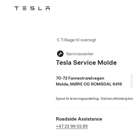
Tesla
Skip to main content
Tilbage til oversigt
Servicecenter
Tesla Service Molde
70-72 Fannestrandvegen
Molde, MØRE OG ROMSDAL 6416
Epost til leveringsavdeling: DeliveryMolde@te
Roadside Assistance
+47 23 96 02 85