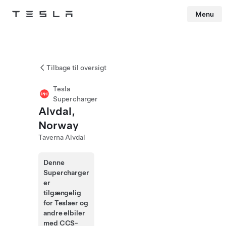
Menu
Tesla
Skip to main content
Tilbage til oversigt
Tesla
Supercharger
Alvdal,
Norway
Taverna Alvdal
Denne
Supercharger
er
tilgængelig
for Teslaer og
andre elbiler
med CCS-