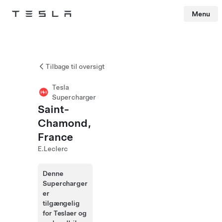
Menu
Tesla
Skip to main content
Tilbage til oversigt
Tesla
Supercharger
Saint-
Chamond,
France
E.Leclerc
Denne
Supercharger
er
tilgængelig
for Teslaer og