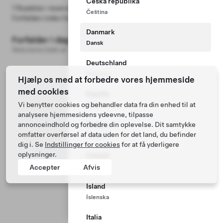
Česká republika
1 Roadster-reservation
Čeština
Forfalden inden for 10 dage
288.000 kr
Danmark
Forfalder i dag
32.000 kr
Dansk
Returneres fuldt ud
Deutschland
Deutsch
Hjælp os med at forbedre vores hjemmeside
med cookies
España
Vi benytter cookies og behandler data fra din enhed til at
Español
analysere hjemmesidens ydeevne, tilpasse
annonceindhold og forbedre din oplevelse. Dit samtykke
France
omfatter overførsel af data uden for det land, du befinder
Français
dig i. Se
Indstillinger for cookies
for at få yderligere
oplysninger.
Ireland
English
Accepter
Afvis
Ísland
Íslenska
Italia