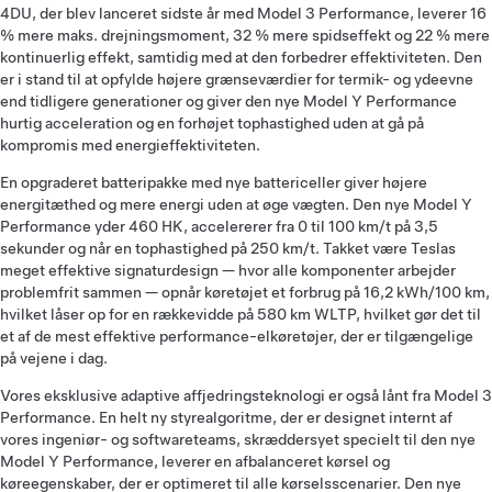
4DU, der blev lanceret sidste år med Model 3 Performance, leverer 16
% mere maks. drejningsmoment, 32 % mere spidseffekt og 22 % mere
kontinuerlig effekt, samtidig med at den forbedrer effektiviteten. Den
er i stand til at opfylde højere grænseværdier for termik- og ydeevne
end tidligere generationer og giver den nye Model Y Performance
hurtig acceleration og en forhøjet tophastighed uden at gå på
kompromis med energieffektiviteten.
En opgraderet batteripakke med nye battericeller giver højere
energitæthed og mere energi uden at øge vægten. Den nye Model Y
Performance yder 460 HK, accelererer fra 0 til 100 km/t på 3,5
sekunder og når en tophastighed på 250 km/t. Takket være Teslas
meget effektive signaturdesign — hvor alle komponenter arbejder
problemfrit sammen — opnår køretøjet et forbrug på 16,2 kWh/100 km,
hvilket låser op for en rækkevidde på 580 km WLTP, hvilket gør det til
et af de mest effektive performance-elkøretøjer, der er tilgængelige
på vejene i dag.
Vores eksklusive adaptive affjedringsteknologi er også lånt fra Model 3
Performance. En helt ny styrealgoritme, der er designet internt af
vores ingeniør- og softwareteams, skræddersyet specielt til den nye
Model Y Performance, leverer en afbalanceret kørsel og
køreegenskaber, der er optimeret til alle kørselsscenarier. Den nye