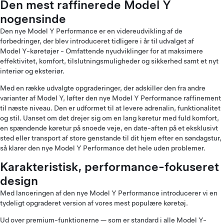
Den mest raffinerede Model Y
nogensinde
Den nye Model Y Performance er en videreudvikling af de
forbedringer, der blev introduceret tidligere i år til udvalget af
Model Y-køretøjer - Omfattende nyudviklinger for at maksimere
effektivitet, komfort, tilslutningsmuligheder og sikkerhed samt et nyt
interiør og eksteriør.
Med en række udvalgte opgraderinger, der adskiller den fra andre
varianter af Model Y, løfter den nye Model Y Performance raffinement
til næste niveau. Den er udformet til at levere adrenalin, funktionalitet
og stil. Uanset om det drejer sig om en lang køretur med fuld komfort,
en spændende køretur på snoede veje, en date-aften på et eksklusivt
sted eller transport af store genstande til dit hjem efter en søndagstur,
så klarer den nye Model Y Performance det hele uden problemer.
Karakteristisk, performance-fokuseret
design
Med lanceringen af den nye Model Y Performance introducerer vi en
tydeligt opgraderet version af vores mest populære køretøj.
Ud over premium-funktionerne — som er standard i alle Model Y-