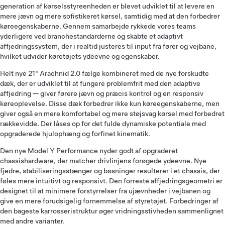
generation af kørselsstyreenheden er blevet udviklet til at levere en
mere jævn og mere sofistikeret kørsel, samtidig med at den forbedrer
køreegenskaberne. Gennem samarbejde rykkede vores teams
yderligere ved branchestandarderne og skabte et adaptivt
affjedringssystem, der i realtid justeres til input fra fører og vejbane,
hvilket udvider køretøjets ydeevne og egenskaber.
Helt nye 21" Arachnid 2.0 fælge kombineret med de nye forskudte
dæk, der er udviklet til at fungere problemfrit med den adaptive
affjedring — giver førere jævn og præcis kontrol og en responsiv
køreoplevelse. Disse dæk forbedrer ikke kun køreegenskaberne, men
giver også en mere komfortabel og mere støjsvag kørsel med forbedret
rækkevidde. Der låses op for det fulde dynamiske potentiale med
opgraderede hjulophæng og forfinet kinematik.
Den nye Model Y Performance nyder godt af opgraderet
chassishardware, der matcher drivlinjens forøgede ydeevne. Nye
fjedre, stabiliseringsstænger og bøsninger resulterer i et chassis, der
føles mere intuitivt og responsivt. Den forreste affjedringsgeometri er
designet til at minimere forstyrrelser fra ujævnheder i vejbanen og
give en mere forudsigelig fornemmelse af styretøjet. Forbedringer af
den bageste karrosseristruktur øger vridningsstivheden sammenlignet
med andre varianter.