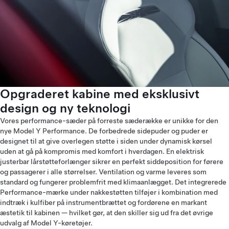
Opgraderet kabine med eksklusivt
design og ny teknologi
Vores performance-sæder på forreste sæderække er unikke for den
nye Model Y Performance. De forbedrede sidepuder og puder er
designet til at give overlegen støtte i siden under dynamisk kørsel
uden at gå på kompromis med komfort i hverdagen. En elektrisk
justerbar lårstøtteforlænger sikrer en perfekt siddeposition for førere
og passagerer i alle størrelser. Ventilation og varme leveres som
standard og fungerer problemfrit med klimaanlægget. Det integrerede
Performance-mærke under nakkestøtten tilføjer i kombination med
indtræk i kulfiber på instrumentbrættet og fordørene en markant
æstetik til kabinen — hvilket gør, at den skiller sig ud fra det øvrige
udvalg af Model Y-køretøjer.