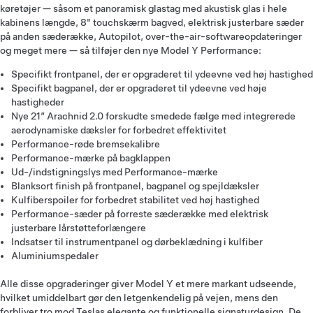
køretøjer — såsom et panoramisk glastag med akustisk glas i hele
kabinens længde, 8" touchskærm bagved, elektrisk justerbare sæder
på anden sæderække, Autopilot, over-the-air-softwareopdateringer
og meget mere — så tilføjer den nye Model Y Performance:
Specifikt frontpanel, der er opgraderet til ydeevne ved høj hastighed
Specifikt bagpanel, der er opgraderet til ydeevne ved høje
hastigheder
Nye 21” Arachnid 2.0 forskudte smedede fælge med integrerede
aerodynamiske dæksler for forbedret effektivitet
Performance-røde bremsekalibre
Performance-mærke på bagklappen
Ud-/indstigningslys med Performance-mærke
Blanksort finish på frontpanel, bagpanel og spejldæksler
Kulfiberspoiler for forbedret stabilitet ved høj hastighed
Performance-sæder på forreste sæderække med elektrisk
justerbare lårstøtteforlængere
Indsatser til instrumentpanel og dørbeklædning i kulfiber
Aluminiumspedaler
Alle disse opgraderinger giver Model Y et mere markant udseende,
hvilket umiddelbart gør den letgenkendelig på vejen, mens den
forbliver tro mod Teslas elegante og funktionelle signaturdesign. De