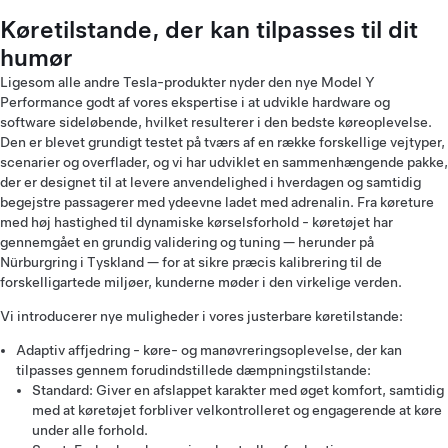
Køretilstande, der kan tilpasses til dit
humør
Ligesom alle andre Tesla-produkter nyder den nye Model Y
Performance godt af vores ekspertise i at udvikle hardware og
software sideløbende, hvilket resulterer i den bedste køreoplevelse.
Den er blevet grundigt testet på tværs af en række forskellige vejtyper,
scenarier og overflader, og vi har udviklet en sammenhængende pakke,
der er designet til at levere anvendelighed i hverdagen og samtidig
begejstre passagerer med ydeevne ladet med adrenalin. Fra køreture
med høj hastighed til dynamiske kørselsforhold - køretøjet har
gennemgået en grundig validering og tuning — herunder på
Nürburgring i Tyskland — for at sikre præcis kalibrering til de
forskelligartede miljøer, kunderne møder i den virkelige verden.
Vi introducerer nye muligheder i vores justerbare køretilstande:
Adaptiv affjedring - køre- og manøvreringsoplevelse, der kan
tilpasses gennem forudindstillede dæmpningstilstande:
Standard: Giver en afslappet karakter med øget komfort, samtidig
med at køretøjet forbliver velkontrolleret og engagerende at køre
under alle forhold.