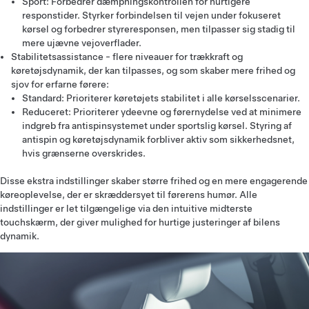
Sport: Forbedrer dæmpningskontrollen for hurtigere
responstider. Styrker forbindelsen til vejen under fokuseret
kørsel og forbedrer styreresponsen, men tilpasser sig stadig til
mere ujævne vejoverflader.
Stabilitetsassistance - flere niveauer for trækkraft og
køretøjsdynamik, der kan tilpasses, og som skaber mere frihed og
sjov for erfarne førere:
Standard: Prioriterer køretøjets stabilitet i alle kørselsscenarier.
Reduceret: Prioriterer ydeevne og førernydelse ved at minimere
indgreb fra antispinsystemet under sportslig kørsel. Styring af
antispin og køretøjsdynamik forbliver aktiv som sikkerhedsnet,
hvis grænserne overskrides.
Disse ekstra indstillinger skaber større frihed og en mere engagerende
køreoplevelse, der er skræddersyet til førerens humør. Alle
indstillinger er let tilgængelige via den intuitive midterste
touchskærm, der giver mulighed for hurtige justeringer af bilens
dynamik.