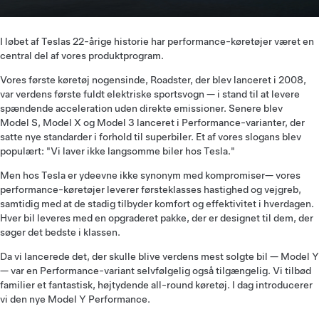
I løbet af Teslas 22-årige historie har performance-køretøjer været en
central del af vores produktprogram.
Vores første køretøj nogensinde, Roadster, der blev lanceret i 2008,
var verdens første fuldt elektriske sportsvogn — i stand til at levere
spændende acceleration uden direkte emissioner. Senere blev
Model S, Model X og Model 3 lanceret i Performance-varianter, der
satte nye standarder i forhold til superbiler. Et af vores slogans blev
populært: "Vi laver ikke langsomme biler hos Tesla."
Men hos Tesla er ydeevne ikke synonym med kompromiser— vores
performance-køretøjer leverer førsteklasses hastighed og vejgreb,
samtidig med at de stadig tilbyder komfort og effektivitet i hverdagen.
Hver bil leveres med en opgraderet pakke, der er designet til dem, der
søger det bedste i klassen.
Da vi lancerede det, der skulle blive verdens mest solgte bil — Model Y
— var en Performance-variant selvfølgelig også tilgængelig. Vi tilbød
familier et fantastisk, højtydende all-round køretøj. I dag introducerer
vi den nye Model Y Performance.