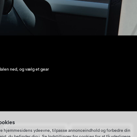
e for Autostyring
ejen og hænderne på rattet
ookies
ysere hjemmesidens ydeevne, tilpasse annonceindhold og forbedre din
Leveringsspørgsmål
Køb tilbehør
and, du befinder dig i. Se
Indstillinger for cookies
for at få yderligere