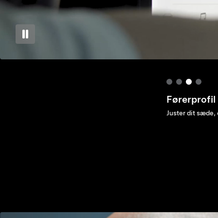
Opladning
Åbn porten, indst