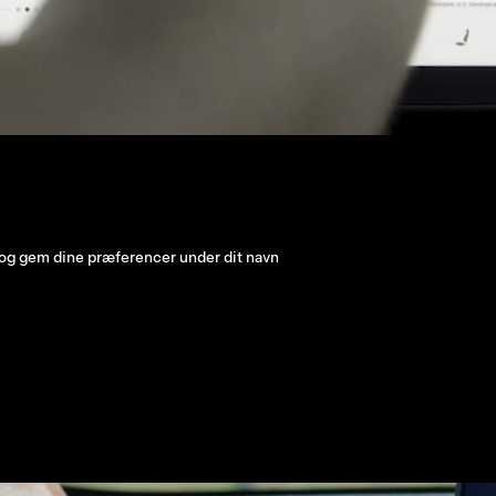
il et starttidspunkt, indstil et sluttidspunkt og meget mere fra én saml