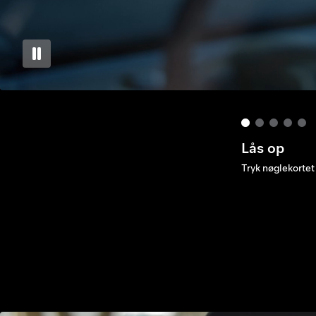
Åbn
Brug din tommelf