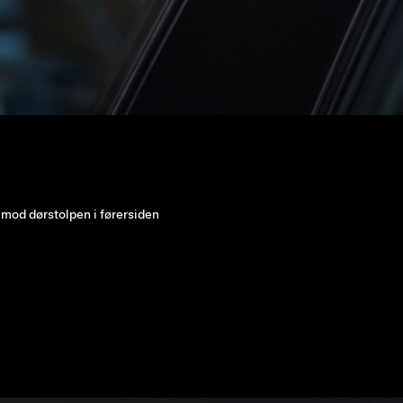
inger til at skubbe til den brede del af dørhåndtaget