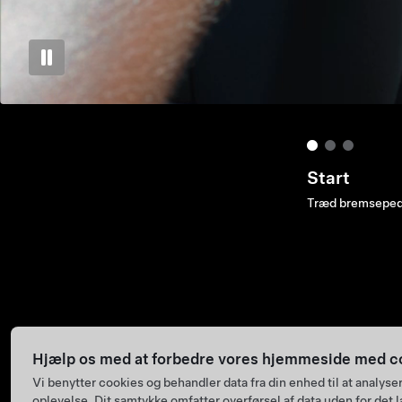
Autopilot
Træk ned to gang
Hold øjnene på v
Hjælp os med at forbedre vores hjemmeside med c
Vi benytter cookies og behandler data fra din enhed til at anal
oplevelse. Dit samtykke omfatter overførsel af data uden for det l