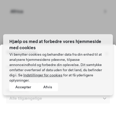
Africa
Hjælp os med at forbedre vores hjemmeside
Tesla © 2026
med cookies
Fortrolighed & Jura
Søgeområde
Vi benytter cookies og behandler data fra din enhed til at
analysere hjemmesidens ydeevne, tilpasse
annonceindhold og forbedre din oplevelse. Dit samtykke
Postnummer på registreringsattest for køretøjet
omfatter overførsel af data uden for det land, du befinder
dig i. Se
Indstillinger for cookies
for at få yderligere
oplysninger.
Accepter
Afvis
Søg inden for