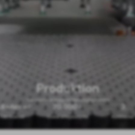
Produktion
Vær med til at bygge en bæredygtig fremtid
.8
70.000
3
MM+ m²
+
Fabriksareal
Global arbejdsstyrke
Kontinenter