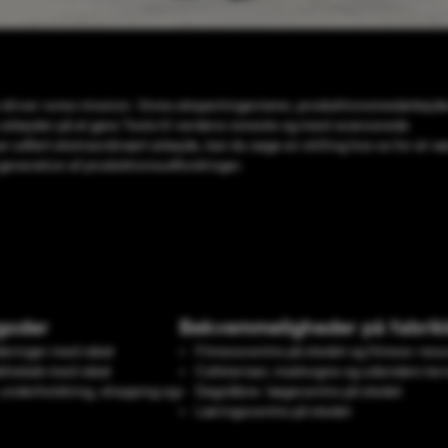
driver vores mission. Vores ekspertingeniører, produktionsmedarbejde
arbejder på at gøre Tesla til verdens reneste og mest avancerede
r udført ekstraordinært arbejde, kan du søge en stilling hos os for at 
 generation af produktionsudfordringer.
goder
Bekvemmeligheder på fabrik
deringer med rabat
Fitnesscentre på stedet og fitness-res
ktiekøb med rabat
Cafeteriaer, madvogne og udendørs ter
, underholdning, shopping og
Døgnåbne lægecentre på stedet
Læringscentre på stedet