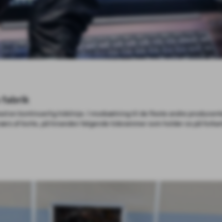
 robotter
upplerer den manuelle præcision og tilpasningsevne hos vores medarbe
skelige opgaver som f.eks. at løfte køretøjer og justere dele med mik