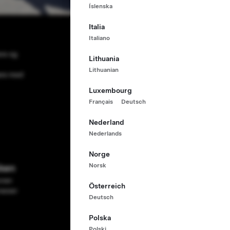
Íslenska
Italia
Italiano
re og
Lithuania
Lithuanian
være med
Luxembourg
Français
Deutsch
Nederland
Nederlands
Norge
ken
Norsk
urser
Österreich
rasser
Deutsch
Polska
Polski