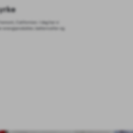
tyrke
remont, Californien. I dag har vi
r energiprodukter, battericeller og