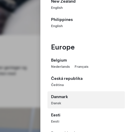
New Zealand
English
Philippines
English
Europe
Belgium
Nederlands
Français
jdere ved at
ron præcision.
Česká republika
Čeština
Danmark
Dansk
Eesti
Eesti