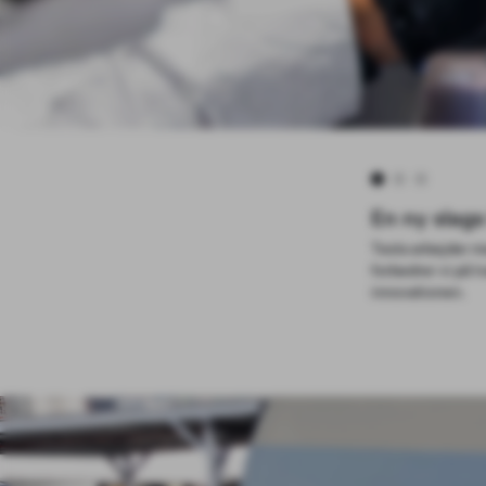
F'ing store
Vores robotter s
udføre overmenne