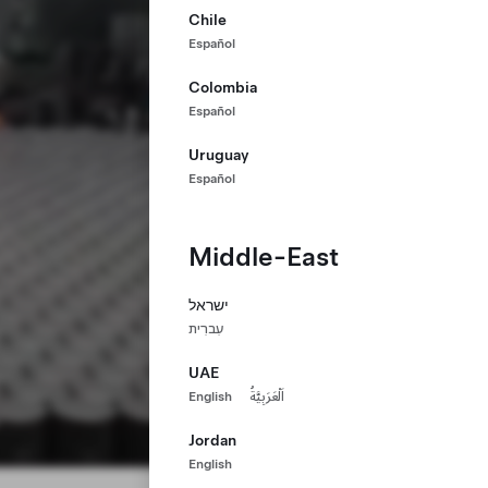
Chile
Español
Colombia
Español
Uruguay
Español
Middle-East
ישראל
עִברִית
UAE
English
اَلْعَرَبِيَّةُ
Jordan
English