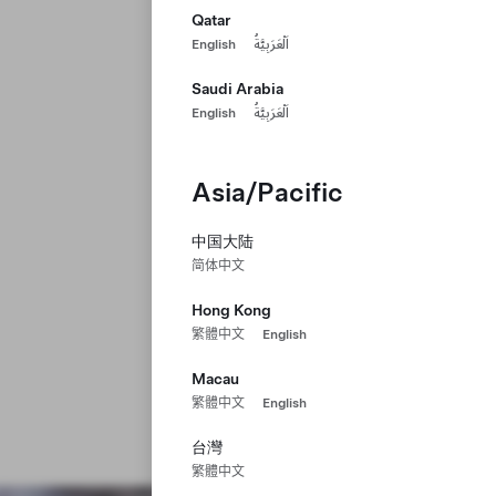
Qatar
English
اَلْعَرَبِيَّةُ
Saudi Arabia
English
اَلْعَرَبِيَّةُ
Asia/Pacific
中国大陆
简体中文
Hong Kong
繁體中文
English
Macau
繁體中文
English
台灣
繁體中文