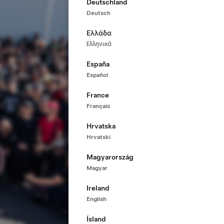
Deutschland
Deutsch
Ελλάδα
Ελληνικά
España
Español
France
Français
Hrvatska
Hrvatski
Magyarország
Magyar
Ireland
English
Ísland