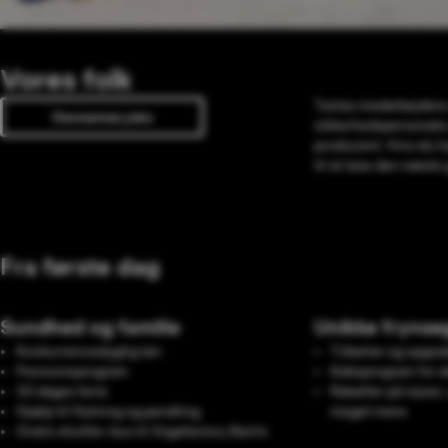
Vores folk
Teslas medarbejdere 
Gennemse jobs
sikkerhedspersonale 
producent. Hvis du ha
til at løse den næste
Fra første dag
Sundhed og familie
Unikke frynse
Konkurrencedygtig løn
Tilbehør og opgra
Pensionsprogram
Købsprogram for a
30 dages ferie
Rabatter på rejser
Hjælp til flytning og pendling
meget mere
Gratis shuttle-bus til Gigafactory Berlin