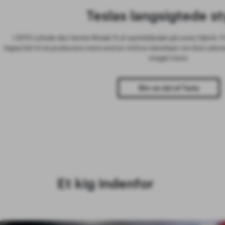
Teslas langsigtede s
I 2012 rullede den første Model S af samlebåndet på vores fabrik i F
kapacitet til at producere mere end en million køretøjer om året udove
meget mere.
Bliv en del af Tesla
Et kig indenfor