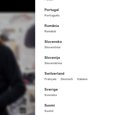
Portugal
Português
România
Română
Slovensko
Slovenčina
Slovenija
Slovenščina
Switzerland
Français
Deutsch
Italiano
Sverige
Svenska
Suomi
Suomi