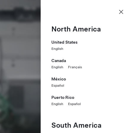
DK
pladser
Om os
Profil
North America
United States
English
Canada
English
Français
México
Español
Puerto Rico
English
Español
South America