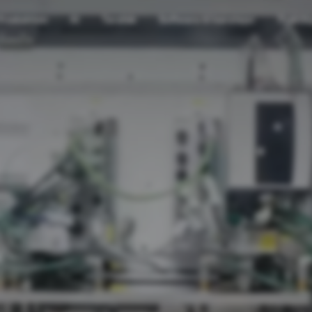
Produktion
AI
Terafab
Software til køretøjer
Praktik