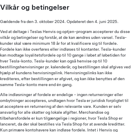
Vilkår og betingelser
Gældende fra den 3. oktober 2024. Opdateret den 4. juni 2025.
Ved at deltage i Teslas Henvis og optjen-program accepterer du disse
vilkår og betingelser og forstår, at de kan ændres uden varsel. Tesla-
kunder skal være minimum 18 år for at kvalificere sig til fordele.
Fordele kan ikke overføres eller indløses til kontanter. Tesla-kunder
kan modtage loyalitetsfordele op til 10 gange i løbet af løbetiden for
hver Tesla-konto. Tesla-kunder kan også henvise op til 10
bestillingshenvisninger pr. kalenderår, og bestillingen skal afgives ved
hjælp af kundens henvisningslink. Henvisningslinks kan ikke
krediteres, efter bestillingen er afgivet, og kan ikke benyttes af den
samme Tesla-konto mere end én gang.
Alle indløsninger af fordele er endelige - ingen returneringer eller
ombytninger accepteres, undtagen hvor Tesla er juridisk forpligtet til
at acceptere en returnering af den relevante vare. Kunden er selv
ansvarlig for alle skatter og lokale afgifter. Merchandise og
tilbehørsfordele er kun tilgængelige i regioner, hvor Tesla Shop er
lanceret, da der skal bestilles via Tesla Shop for at avende kreditter.
Kun primære kontohavere kan indløse fordele. Intet i Henvis og