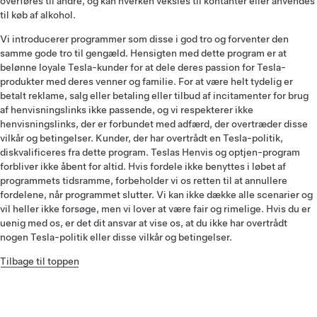
overføres til andre, og kan hverken veksles til kontanter eller anvendes
til køb af alkohol.
Vi introducerer programmer som disse i god tro og forventer den
samme gode tro til gengæld. Hensigten med dette program er at
belønne loyale Tesla-kunder for at dele deres passion for Tesla-
produkter med deres venner og familie. For at være helt tydelig er
betalt reklame, salg eller betaling eller tilbud af incitamenter for brug
af henvisningslinks ikke passende, og vi respekterer ikke
henvisningslinks, der er forbundet med adfærd, der overtræder disse
vilkår og betingelser. Kunder, der har overtrådt en Tesla-politik,
diskvalificeres fra dette program. Teslas Henvis og optjen-program
forbliver ikke åbent for altid. Hvis fordele ikke benyttes i løbet af
programmets tidsramme, forbeholder vi os retten til at annullere
fordelene, når programmet slutter. Vi kan ikke dække alle scenarier og
vil heller ikke forsøge, men vi lover at være fair og rimelige. Hvis du er
uenig med os, er det dit ansvar at vise os, at du ikke har overtrådt
nogen Tesla-politik eller disse vilkår og betingelser.
Tilbage til toppen