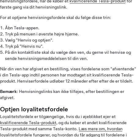
henvisningsfordele, når de køber et
kvalificerende Tesla-produkt
for
første gang via dit henvisningslink.
For at optjene henvisningsfordele skal du følge disse trin:
Åbn Tesla-appen.
Tryk på menuen i øverste højre hjørne.
Vælg "Henvis og optjen".
Tryk på "Henvis nu".
På din kontaktliste skal du vælge den ven, du gerne vil henvise og
sende henvisningsmeddelelsen til din ven.
Når din ven har afgivet en bestilling, vises fordelene som "afventende"
i din Tesla-app indtil personen har modtaget sit kvalificerende Tesla-
produkt. Henviserfordele udløber 12 måneder efter efter de er tildelt.
Bemærk
: Henvisningslinks kan ikke tilføjes, efter bestillingen er
afgivet.
Optjen loyalitetsfordele
Loyalitetsfordele er tilgængelige, hvis du i øjeblikket ejer et
kvalificerende Tesla-produkt
, og du køber et andet kvalificerende
Tesla-produkt med samme Tesla-konto.
Læs mere om, hvordan
loyalitetsfordele fungerer, og hvordan du får adgang til fordelene i