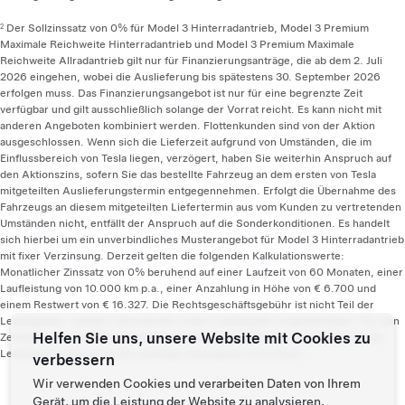
Der Sollzinssatz von 0% für Model 3 Hinterradantrieb, Model 3 Premium
2
Maximale Reichweite Hinterradantrieb und Model 3 Premium Maximale
Reichweite Allradantrieb gilt nur für Finanzierungsanträge, die ab dem 2. Juli
2026 eingehen, wobei die Auslieferung bis spätestens 30. September 2026
erfolgen muss. Das Finanzierungsangebot ist nur für eine begrenzte Zeit
verfügbar und gilt ausschließlich solange der Vorrat reicht. Es kann nicht mit
anderen Angeboten kombiniert werden. Flottenkunden sind von der Aktion
ausgeschlossen. Wenn sich die Lieferzeit aufgrund von Umständen, die im
Einflussbereich von Tesla liegen, verzögert, haben Sie weiterhin Anspruch auf
den Aktionszins, sofern Sie das bestellte Fahrzeug an dem ersten von Tesla
mitgeteilten Auslieferungstermin entgegennehmen. Erfolgt die Übernahme des
Fahrzeugs an diesem mitgeteilten Liefertermin aus vom Kunden zu vertretenden
Umständen nicht, entfällt der Anspruch auf die Sonderkonditionen. Es handelt
sich hierbei um ein unverbindliches Musterangebot für Model 3 Hinterradantrieb
mit fixer Verzinsung. Derzeit gelten die folgenden Kalkulationswerte:
Monatlicher Zinssatz von 0% beruhend auf einer Laufzeit von 60 Monaten, einer
Laufleistung von 10.000 km p.a., einer Anzahlung in Höhe von € 6.700 und
einem Restwert von € 16.327. Die Rechtsgeschäftsgebühr ist nicht Teil der
Leasingraten, sondern wird mit der ersten Leasingrate vorgeschrieben. Für den
Helfen Sie uns, unsere Website mit Cookies zu
Zeitraum zwischen Bereitstellung des Leasingobjekts und Laufzeitbeginn des
Leasingvertrages wird eine anteilige Leasingrate verrechnet.
verbessern
Wir verwenden Cookies und verarbeiten Daten von Ihrem
Gerät, um die Leistung der Website zu analysieren,