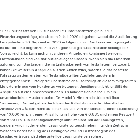
Der Sollzinssatz von 0% für Model Y Hinterradantrieb gilt nur für
1
Finanzierungsanträge, die ab dem 2. Juli 2026 eingehen, wobei die Auslieferung
bis spätestens 30. September 2026 erfolgen muss. Das Finanzierungsangebot
ist nur für eine begrenzte Zeit verfügbar und gilt ausschließlich solange der
Vorrat reicht. Es kann nicht mit anderen Angeboten kombiniert werden.
Flottenkunden sind von der Aktion ausgeschlossen. Wenn sich die Lieferzeit
aufgrund von Umständen, die im Einflussbereich von Tesla liegen, verzögert,
haben Sie weiterhin Anspruch auf den Aktionszins, sofern Sie das bestellte
Fahrzeug an dem ersten von Tesla mitgeteilten Auslieferungstermin
entgegennehmen. Erfolgt die Übernahme des Fahrzeugs an diesem mitgeteilten
Liefertermin aus vom Kunden zu vertretenden Umständen nicht, entfällt der
Anspruch auf die Sonderkonditionen. Es handelt sich hierbei um ein
unverbindliches Musterangebot für Model Y Hinterradantrieb mit fixer
Verzinsung. Derzeit gelten die folgenden Kalkulationswerte: Monatlicher
Zinssatz von 0% beruhend auf einer Laufzeit von 60 Monaten, einer Laufleistung
von 10.000 km p.a., einer Anzahlung in Höhe von € 6.885 und einem Restwert
von € 20.146. Die Rechtsgeschäftsgebühr ist nicht Teil der Leasingraten,
sondern wird mit der ersten Leasingrate vorgeschrieben. Für den Zeitraum
zwischen Bereitstellung des Leasingobjekts und Laufzeitbeginn des
Leasingvertrages wird eine anteilige Leasingrate verrechnet.