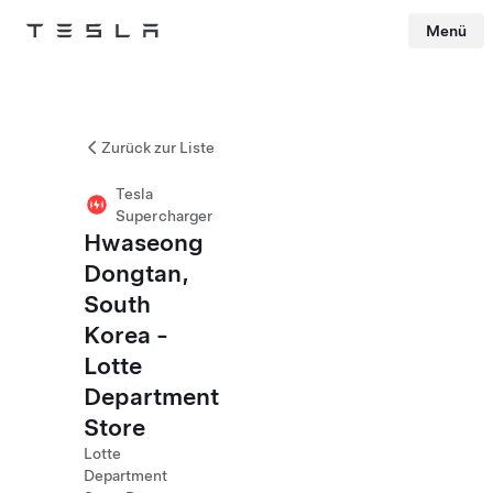
Menü
Tesla
Skip to main content
Zurück zur Liste
Tesla
Supercharger
Hwaseong
Dongtan,
South
Korea -
Lotte
Department
Store
Lotte
Department