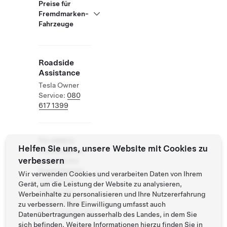
Preise für
Fremdmarken-
Fahrzeuge
Roadside
Assistance
Tesla Owner
Service:
080
617 1399
Für andere
Helfen Sie uns, unsere Website mit Cookies zu
Fremdmarken
verbessern
zugängliche
Supercharger
Wir verwenden Cookies und verarbeiten Daten von Ihrem
Unterstützte
Gerät, um die Leistung der Website zu analysieren,
Fahrzeuge:
Werbeinhalte zu personalisieren und Ihre Nutzererfahrung
Tesla, andere
zu verbessern. Ihre Einwilligung umfasst auch
Elektrofahrzeuge
Datenübertragungen ausserhalb des Landes, in dem Sie
sich befinden. Weitere Informationen hierzu finden Sie in