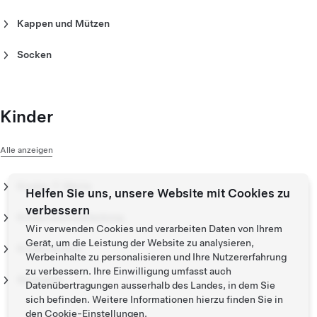
XS
43“
20”
Pufferjacke für Damen
3XL
48“-50“
27 1/2“​
Cybercab T-Shirt für Herren
109 cm
50 cm
XXL
61”
25,5”
70 cm
Model S/X Plaid-Hoodie
Kappen und Mützen
Gesteppte Bomberjacke - Herren
154,94 cm
64,77 cm
Grösse
Brust
Ärmellänge
Nahtlose T-Logo-Kappe
Cybertruck Horizon T-Shirt für Herren
S
45”
21”
Model Y „Launch Series“-Hoodie
Socken
114 cm
51 cm
3XL
Grösse
65”
Brust
26”
Ärmellänge
Reflektierendes Cybertruck-T-Shirt für Herren
XS
43”
25”
Grösse
Hutgrösse
165,1 cm
66,04 cm
Option
Schuhgrösse
108 cm
61 cm
Grösse
Brust
Ärmellänge
M
47“
21”
S
50”
27”
Model 3 Performance T-Shirt für Herren
S
21,7“-22,4“
119 cm
51 cm
126 cm
67 cm
Grösse
Herren US
Damen US
Eu
S
45”
25”
XS
41”
20,5”
55-57 cm
Cybertruck Elevate Sweatshirt
Model S/X Performance T-Shirt für Herren
Kinder
112 cm
63 cm
104,14 cm
52,07 cm
L
50”
21”
M
52”
28”
S / M
4-8,5
6-10,5
37
M
22,2“-23,1“
Model Y „Launch Series“ T-Shirt für Herren
127 cm
52 cm
130 cm
69 cm
Grösse
Brust
Ärmellänge
M
47“
26”
S
45”
22,5”
56,5-58,5 cm
Alle anzeigen
L / XL
9–13
11-15
43
119 cm
66 cm
114,3 cm
57,15 cm
Tesla Core T-Shirt für Herren
XL
53”
21”
L
54“
28“
S
41“
22,5”
L
23,2“-24”
134 cm
53 cm
136 cm
71 cm
104,2 cm
62 cm
Tesla Optimus T-Shirt für Herren
L
49”
27“
M
49”
23,5”
Kinder-T-Shirts
59-61 cm
Helfen Sie uns, unsere Website mit Cookies zu
124 cm
68 cm
124,46 cm
59,69 cm
Kurzarm-T-Shirts für Kinder
XXL
56“
22”
XL
56“
29“
M
45”
24,8”
Tesla Optimus Coffee Break T-Shirt
verbessern
142 cm
54 cm
Kinderoberbekleidung
142 cm
73 cm
114,2 cm
63 cm
XL
52”
28”
L
Cybertruck vom Scheinwerfer bis Rücklicht T-Shirt für Kinder
53”
24,5”
Wir verwenden Cookies und verarbeiten Daten von Ihrem
Tesla Optimus Essential T-Shirt für Herren
Cyberquad Bomberjacke für Kinder
132 cm
69 cm
134,62 cm
62,23 cm
Gerät, um die Leistung der Website zu analysieren,
XXL
60”
30“
L
49”
25”
Cybertruck Eulen-T-Shirt für Kinder
Kindersocken
Turbine Kurzarm-T-Shirt für Damen
Werbeinhalte zu personalisieren und Ihre Nutzererfahrung
150 cm
75 cm
Grösse
Brust
124,4 cm
Ärmellänge
63,5 cm
Grösse
Brust
Ärmellänge
XL
57”
25”
Option
Schuhgrösse
zu verbessern. Ihre Einwilligung umfasst auch
Reflektierendes Cybertruck-T-Shirt für Kinder
Tesla Core-Jacket für Damen
144,78 cm
63,5 cm
Strampler
Grösse
Brust
Ärmellänge
Datenübertragungen ausserhalb des Landes, in dem Sie
3XL
62”
31“
S
XL
41“
53”
8”
25,3”
2T
23“
13”
Grösse
„Lil' Bot“-Strampler
US-Kids
Europa
sich befinden. Weitere Informationen hierzu finden Sie in
156 cm
77 cm
104 cm
134,6 cm
20 cm
64,3 cm
58 cm
31 cm
Grösse
Brust
Ärmellänge
XXL
Grösse
61”
Brust
25,5”
Ärmellänge
XS
40“
7“
den
Cookie-Einstellungen
.