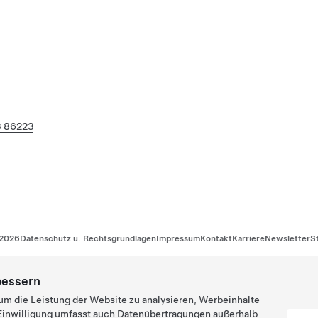
3 86223
2026
Datenschutz u. Rechtsgrundlagen
Impressum
Kontakt
Karriere
Newsletter
S
bessern
um die Leistung der Website zu analysieren, Werbeinhalte
e Einwilligung umfasst auch Datenübertragungen außerhalb