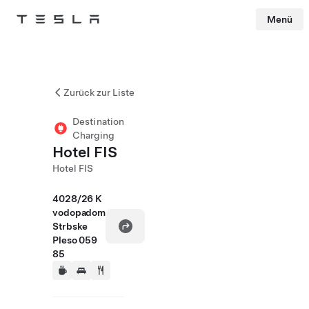
Menü
Tesla
Skip to main content
Zurück zur Liste
Destination
Charging
Hotel FIS
Hotel FIS
4028/26 K
vodopadom
Strbske
Pleso 059
85