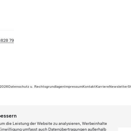
8828 79
2026
Datenschutz u. Rechtsgrundlagen
Impressum
Kontakt
Karriere
Newsletter
S
bessern
um die Leistung der Website zu analysieren, Werbeinhalte
e Einwilligung umfasst auch Datenübertragungen außerhalb