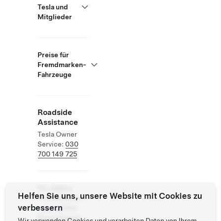
Tesla und
Mitglieder
Preise für
Fremdmarken-
Fahrzeuge
Roadside
Assistance
Tesla Owner
Service:
030
700 149 725
Für andere
Helfen Sie uns, unsere Website mit Cookies zu
Fremdmarken
verbessern
zugängliche
Supercharger
Wir verwenden Cookies und verarbeiten Daten von Ihrem