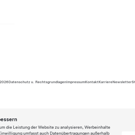
2026
Datenschutz u. Rechtsgrundlagen
Impressum
Kontakt
Karriere
Newsletter
S
bessern
um die Leistung der Website zu analysieren, Werbeinhalte
e Einwilligung umfasst auch Datenübertragungen außerhalb