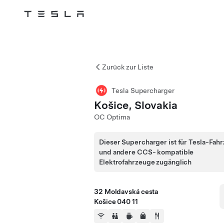
Tesla
Skip to main content
Zurück zur Liste
Tesla Supercharger
Košice, Slovakia
OC Optima
Dieser Supercharger ist für Tesla-Fah
und andere CCS- kompatible
Elektrofahrzeuge zugänglich
32 Moldavská cesta
Košice 040 11