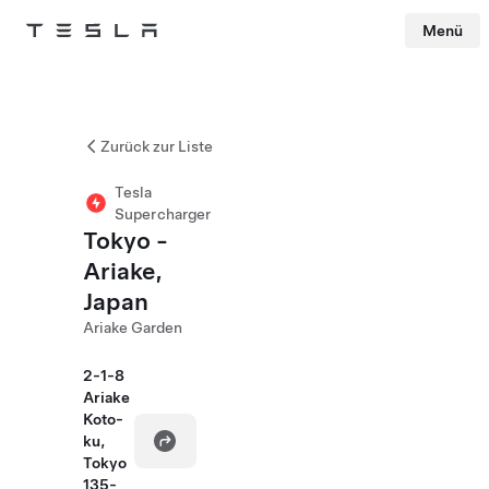
Menü
Tesla
Skip to main content
Zurück zur Liste
Tesla
Supercharger
Tokyo -
Ariake,
Japan
Ariake Garden
2-1-8
Ariake
Koto-
ku,
Tokyo
135-