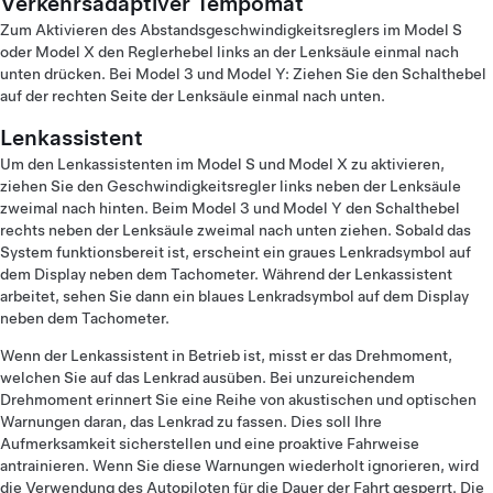
Verkehrsadaptiver Tempomat
Zum Aktivieren des Abstandsgeschwindigkeitsreglers im Model S
oder Model X den Reglerhebel links an der Lenksäule einmal nach
unten drücken. Bei Model 3 und Model Y: Ziehen Sie den Schalthebel
auf der rechten Seite der Lenksäule einmal nach unten.
Lenkassistent
Um den Lenkassistenten im Model S und Model X zu aktivieren,
ziehen Sie den Geschwindigkeitsregler links neben der Lenksäule
zweimal nach hinten. Beim Model 3 und Model Y den Schalthebel
rechts neben der Lenksäule zweimal nach unten ziehen. Sobald das
System funktionsbereit ist, erscheint ein graues Lenkradsymbol auf
dem Display neben dem Tachometer. Während der Lenkassistent
arbeitet, sehen Sie dann ein blaues Lenkradsymbol auf dem Display
neben dem Tachometer.
Wenn der Lenkassistent in Betrieb ist, misst er das Drehmoment,
welchen Sie auf das Lenkrad ausüben. Bei unzureichendem
Drehmoment erinnert Sie eine Reihe von akustischen und optischen
Warnungen daran, das Lenkrad zu fassen. Dies soll Ihre
Aufmerksamkeit sicherstellen und eine proaktive Fahrweise
antrainieren. Wenn Sie diese Warnungen wiederholt ignorieren, wird
die Verwendung des Autopiloten für die Dauer der Fahrt gesperrt. Die