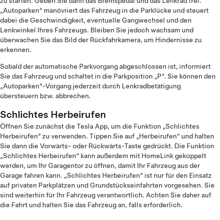
zu starten. Geben Sie dann das Bremspedal und das Lenkrad frei.
„Autoparken“ manövriert das Fahrzeug in die Parklücke und steuert
dabei die Geschwindigkeit, eventuelle Gangwechsel und den
Lenkwinkel Ihres Fahrzeugs. Bleiben Sie jedoch wachsam und
überwachen Sie das Bild der Rückfahrkamera, um Hindernisse zu
erkennen.
Sobald der automatische Parkvorgang abgeschlossen ist, informiert
Sie das Fahrzeug und schaltet in die Parkposition „P“. Sie können den
„Autoparken“-Vorgang jederzeit durch Lenkradbetätigung
übersteuern bzw. abbrechen.
Schlichtes Herbeirufen
Öffnen Sie zunächst die Tesla App, um die Funktion „Schlichtes
Herbeirufen“ zu verwenden. Tippen Sie auf „Herbeirufen“ und halten
Sie dann die Vorwärts- oder Rückwärts-Taste gedrückt. Die Funktion
„Schlichtes Herbeirufen“ kann außerdem mit HomeLink gekoppelt
werden, um Ihr Garagentor zu öffnen, damit Ihr Fahrzeug aus der
Garage fahren kann. „Schlichtes Herbeirufen“ ist nur für den Einsatz
auf privaten Parkplätzen und Grundstückseinfahrten vorgesehen. Sie
sind weiterhin für Ihr Fahrzeug verantwortlich. Achten Sie daher auf
die Fahrt und halten Sie das Fahrzeug an, falls erforderlich.