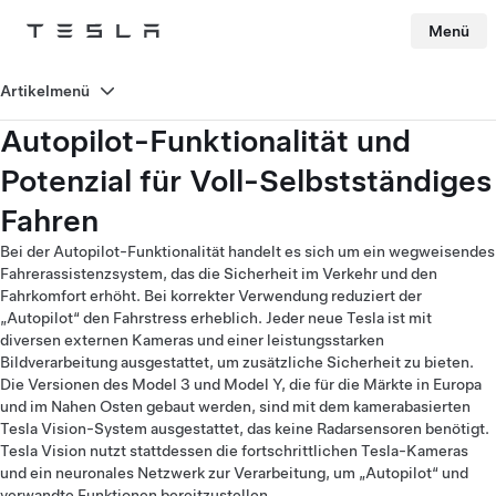
Menü
Tesla
Skip to main content
Artikelmenü
Autopilot-Funktionalität und
Potenzial für Voll-Selbstständiges
Fahren
Bei der Autopilot-Funktionalität handelt es sich um ein wegweisendes
Fahrerassistenzsystem, das die Sicherheit im Verkehr und den
Fahrkomfort erhöht. Bei korrekter Verwendung reduziert der
„Autopilot“ den Fahrstress erheblich. Jeder neue Tesla ist mit
diversen externen Kameras und einer leistungsstarken
Bildverarbeitung ausgestattet, um zusätzliche Sicherheit zu bieten.
Die Versionen des Model 3 und Model Y, die für die Märkte in Europa
und im Nahen Osten gebaut werden, sind mit dem kamerabasierten
Tesla Vision-System ausgestattet, das keine Radarsensoren benötigt.
Tesla Vision nutzt stattdessen die fortschrittlichen Tesla-Kameras
und ein neuronales Netzwerk zur Verarbeitung, um „Autopilot“ und
verwandte Funktionen bereitzustellen.