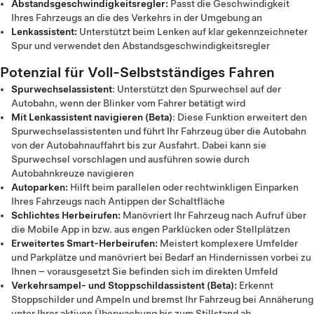
Abstandsgeschwindigkeitsregler:
Passt die Geschwindigkeit
Ihres Fahrzeugs an die des Verkehrs in der Umgebung an
Lenkassistent:
Unterstützt beim Lenken auf klar gekennzeichneter
Spur und verwendet den Abstandsgeschwindigkeitsregler
Potenzial für Voll-Selbstständiges Fahren
Spurwechselassistent
: Unterstützt den Spurwechsel auf der
Autobahn, wenn der Blinker vom Fahrer betätigt wird
Mit Lenkassistent navigieren (Beta)
: Diese Funktion erweitert den
Spurwechselassistenten und führt Ihr Fahrzeug über die Autobahn
von der Autobahnauffahrt bis zur Ausfahrt. Dabei kann sie
Spurwechsel vorschlagen und ausführen sowie durch
Autobahnkreuze navigieren
Autoparken:
Hilft beim parallelen oder rechtwinkligen Einparken
Ihres Fahrzeugs nach Antippen der Schaltfläche
Schlichtes Herbeirufen:
Manövriert Ihr Fahrzeug nach Aufruf über
die Mobile App in bzw. aus engen Parklücken oder Stellplätzen
Erweitertes Smart-Herbeirufen:
Meistert komplexere Umfelder
und Parkplätze und manövriert bei Bedarf an Hindernissen vorbei zu
Ihnen – vorausgesetzt Sie befinden sich im direkten Umfeld
Verkehrsampel- und Stoppschildassistent (Beta):
Erkennt
Stoppschilder und Ampeln und bremst Ihr Fahrzeug bei Annäherung
unter Ihrer aktiven Überwachung bis zum Stillstand ab